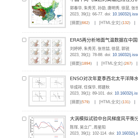
郭春华
朱秀芳
孙劭
唐明秀
徐昆
张
,
,
,
,
,
2023, 39(1): 66-77.
doi:
10.16032/j.is
[摘要]
[HTML全文]
(
662
)
(
132
)
ERA5再分析地面气温数据在中
刘婷婷
朱秀芳
张世喆
徐昆
郭锐
,
,
,
,
2023, 39(1): 78-88.
doi:
10.16032/j.is
[摘要]
[HTML全文]
(
1894
)
(
267
)
ENSO对次年夏季西北太平洋降
毕成祥
任保华
郑建秋
,
,
2023, 39(1): 89-101.
doi:
10.16032/j.i
[摘要]
[HTML全文]
(
579
)
(
131
)
大涡模拟试验中台风梯度风平衡
陈珲
吴立广
周星阳
,
,
2023, 39(1): 102-114.
doi:
10.16032/j.