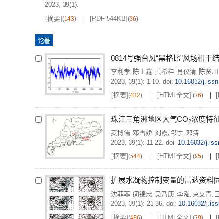
2023, 39(1).
[摘要]
[PDF 544KB]
(
143
)
(
36
)
论著
0814号强台风“黑格比”风场相
李利孝
陈上鑫
黄希桂
肖仪清
陈贤川
,
,
,
,
2023, 39(1): 1-10.
doi:
10.16032/j.iss
[摘要]
[HTML全文]
[
(
432
)
(
76
)
珠江三角洲地区大气CO
浓度特
2
麦博儒
邓雪娇
刘霞
邹宇
邓涛
,
,
,
,
2023, 39(1): 11-22.
doi:
10.16032/j.is
[摘要]
[HTML全文]
[
(
544
)
(
95
)
扩展水凝物控制变量的雷达资料同
沈菲菲
闵锦忠
吴乃庚
李泓
束艾青
,
,
,
,
,
2023, 39(1): 23-36.
doi:
10.16032/j.is
[摘要]
[HTML全文]
[
(
486
)
(
79
)