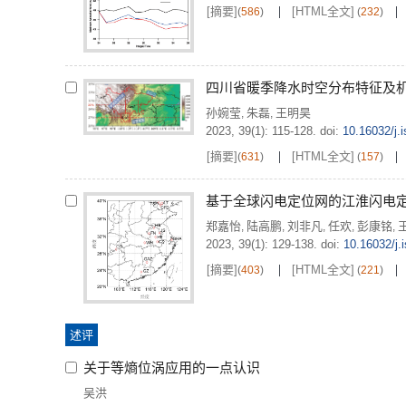
[摘要]
[HTML全文]
(
586
)
(
232
)
四川省暖季降水时空分布特征及
孙婉莹
朱磊
王明昊
,
,
2023, 39(1): 115-128.
doi:
10.16032/j.
[摘要]
[HTML全文]
(
631
)
(
157
)
基于全球闪电定位网的江淮闪电定
郑嘉怡
陆高鹏
刘非凡
任欢
彭康铭
,
,
,
,
,
2023, 39(1): 129-138.
doi:
10.16032/j.
[摘要]
[HTML全文]
(
403
)
(
221
)
述评
关于等熵位涡应用的一点认识
吴洪