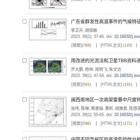
广东省群发性高温事件的气候特
李芷卉
胡娅敏
,
2023, 39(1): 37-46.
doi:
10.16032/j.is
[摘要]
[HTML全文]
(
768
)
(
145
)
用改进的光流法和卫星TBB资料
齐大鹏
杨林
周明飞
朱文达
,
,
,
2023, 39(1): 47-54.
doi:
10.16032/j.is
[摘要]
[HTML全文]
(
562
)
(
191
)
闽西南地区一次高架雷暴中尺度
张伟
陈琳
黄惠镕
黄昕
胡雅君
陈德
,
,
,
,
,
2023, 39(1): 55-65.
doi:
10.16032/j.is
[摘要]
[HTML全文]
(
596
)
(
172
)
中国不同气候区的高温危险性分