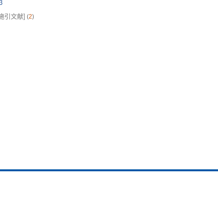
3
[施引文献]
(
2
)
联系方式
友情链
电话:
020-39456435
中国气象