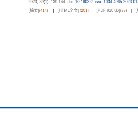
2023, 39(1): 139-144.
doi:
10.16032/j.issn.1004-4965.2023.01
[摘要]
[HTML全文]
[PDF 910KB]
(
414
)
(
201
)
(
38
)
期刊在线
优先发表
过刊浏览