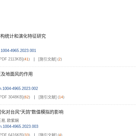
干结构统计和演化特征研究
n.1004-4965.2023.001
PDF 2113KB]
[施引文献]
(
41
)
(
2
)
征及地面风的作用
sn.1004-4965.2023.002
PDF 3048KB]
[施引文献]
(
62
)
(
14
)
化对台风“天鸽”数值模拟的影响
王易
欧紫娴
,
sn.1004-4965.2023.003
PDF 6416KB]
[施引文献]
(
33
)
(
4
)