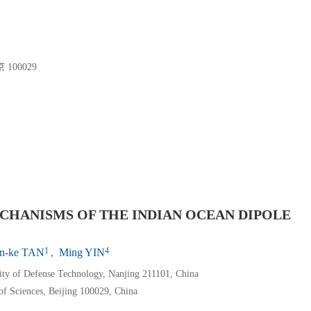
00029
CHANISMS OF THE INDIAN OCEAN DIPOLE
1
4
n-ke TAN
,
Ming YIN
ity of Defense Technology, Nanjing 211101, China
f Sciences, Beijing 100029, China