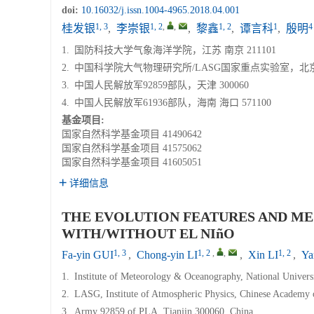
doi:
10.16032/j.issn.1004-4965.2018.04.001
1, 3
1, 2
,
,
1, 2
1
4
桂发银
,
李崇银
,
黎鑫
,
谭言科
,
殷明
1.
国防科技大学气象海洋学院，江苏 南京 211101
2.
中国科学院大气物理研究所/LASG国家重点实验室，北京 1
3.
中国人民解放军92859部队，天津 300060
4.
中国人民解放军61936部队，海南 海口 571100
基金项目:
国家自然科学基金项目
41490642
国家自然科学基金项目
41575062
国家自然科学基金项目
41605051
详细信息
THE EVOLUTION FEATURES AND ME
WITH/WITHOUT EL NIñO
1, 3
1, 2
,
,
1, 2
Fa-yin GUI
,
Chong-yin LI
,
Xin LI
,
Ya
1.
Institute of Meteorology & Oceanography, National Univers
2.
LASG, Institute of Atmospheric Physics, Chinese Academy o
3.
Army 92859 of PLA, Tianjin 300060, China