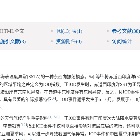
HTML全文
图
(13)
表
(1)
参考文献
(38)
施引文献
(3)
资源附件
(0)
访问统计
[
1
]
道印度洋海表温度异常(SSTA)的一种东西向振荡模态。Saji等
将赤道西印度洋(50~7
0 °)SSTA距平的区域平均之差定义为IOD指数。正IOD发生时，赤道西印度洋SST为
答腊沿岸有东南风异常，在赤道中东印度洋有东风异常；反之，负IOD事
[
4
]
一，具有显著的年际振荡特征
。IOD事件通常发生于5—6月，发展于7—
6
]
。
[
1
,
7
-
9
]
区的天气气候产生重要影响
。正IOD事件有利于印度次大陆降水显著
[
12
]
。李崇银等
指出IOD事件不仅可以直接影响对流层底层的流场，还可
亚洲夏季风，可以进一步导致我国气候异常。IOD事件和中国夏季汛期