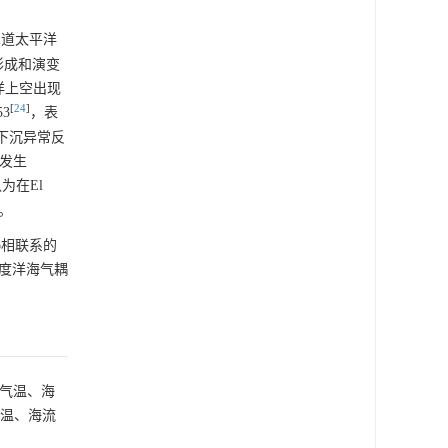
赤道太平洋
形成和演变
洋上空出现
[
24
]
3
，表
出下沉异常反
的发生
为在El
。
o相联系的
印度洋海气耦
 m气温、海
海温、海流