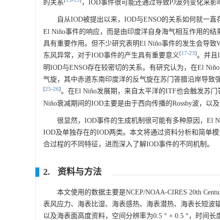
[
13
-
15
]
的关系
，IOD事件很可能还通过导致PJ波列变化来
自从IOD被提出以来，IOD与ENSO的关系如何就一直存
El Niño事件的响应，而是由印度洋自身海气相互作用
具有重要作用。但不少研究表明El Niño事件的发生会导
[
17
-
23
]
东风异常，对于IOD事件的产生具有重要意义
。并且I
明IOD与ENSO存在较密切的关系。有研究认为，在El 
气旋，其中赤道东南印度洋的反气旋在苏门答腊沿岸导致强烈
[
25
-
26
]
。在El Niño发展期，来自太平洋的ITF也会触发
Niño衰减期间的IOD主要是由于西向传播的Rossby波，
很显然，IOD事件的生成机制很可能有多种原因，El Ni
IOD及单独存在的IOD两类。本文将通过资料分析和简单模
合过程的不同特征，进而深入了解IOD事件的不同机制。
2. 资料与方法
本文使用的数据主要是NCEP/NOAA-CIRES 20th Cent
表风应力、海表比湿、海表感热、海表潜热、海表长短波辐射
以及海表面高度资料，空间分辨率为0.5 ° × 0.5 °，时间长度