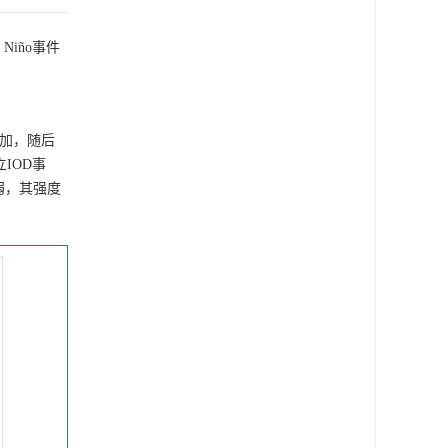
iño事件
增加，随后
立IOD事
弱，其强度