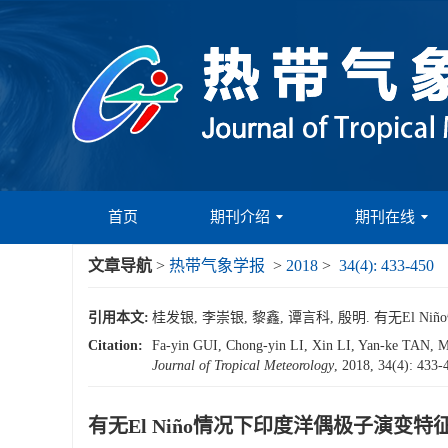
首页
期刊介绍
期刊在线
文章导航
>
热带气象学报
>
2018
>
34(4): 433-450
引用本文:
桂发银, 李崇银, 黎鑫, 谭言科, 殷明. 有无El Niñ
Citation:
Fa-yin GUI, Chong-yin LI, Xin LI, Yan-ke
Journal of Tropical Meteorology
, 2018, 34(4): 433-
有无El Niño情况下印度洋偶极子演变