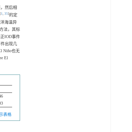
态，然后相
[
1
,
35
]
的定
度洋海温异
方法，其标
分正IOD事件
事件出现几
 Niño也无
 El
46
03
显示表格