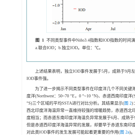
图 1
不同类型事件中Niño3.4指数和IOD指数的时间
a.联合IOD；b.独立IOD。单位：℃。
上述结果表明，独立IOD事件发展于5月，成熟于9月左
IOD事件强。
为了进一步揭示不同类型事件在印度洋几个不同关键海区
度洋(Northwest：50~70 °E，0 °~10 °N)、赤道西南印度洋(Sou
°S)三个区域的平均SSTA进行对比分析。其结果显示(
图 2
西北印度洋海温异常一直维持较强的增暖趋势，赤道西北印
度相当；而赤道东南印度洋海温负异常发展于6月、成熟于
但是赤道西印度洋海温异常的发展，却要早于赤道东南印度洋
对此类IOD事件的发生发展可能起着更重要的作用(
图 2a
)