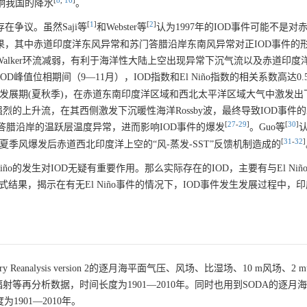
[
8
,
16
]
影响我国的降水
。
[
1
]
[
2
]
在争议。虽然Saji等
和Webster等
认为1997年的IOD事件可能不是对
的结果，其中赤道印度洋东风异常和苏门答腊沿岸东南风异常对正IOD事件的
致Walker环流减弱，有利于海洋性大陆上空出现异常下沉气流以及赤道印度
OD峰值位相期间（9—11月），IOD指数和El Niño指数的相关系数高达0.5
Niño发展期(夏秋季)，在赤道东南印度洋区域和西北太平洋区域大气中激发
的上升流，在其西侧激发下沉暖性海洋Rossby波，最终导致IOD事件
[
27
-
29
]
[
30
]
苏门答腊沿岸的温跃层温度异常，进而影响IOD事件的爆发
。Guo等
认
[
31
-
32
]
以及夏季风爆发后赤道西北印度洋上空的“风-蒸发-SST”反馈机制造成的
ño的发生对IOD无疑有重要作用。那么实际存在的IOD，主要有与El Niñ
式结果，揭示在有无El Niño事件的情况下，IOD事件发生发展过程中，
ury Reanalysis version 2的逐月海平面气压、风场、比湿场、10 m风场、2
等再分析数据，时间长度为1901—2010年。同时也用到SODA的逐月
为1901—2010年。