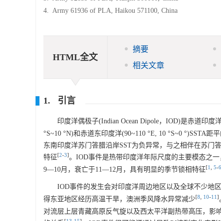
4.
Army 61936 of PLA, Haikou 571100, China
摘要
HTML全文
相关文章
1. 引言
印度洋偶极子(Indian Ocean Dipole，IOD)是赤
°S~10 °N)和赤道东印度洋(90~110 °E, 10 °S~
东南印度洋苏门答腊沿岸SST为负异常，与之相伴在苏门
[
2
-
3
]
特征
。IOD事件是热带印度洋年际尺度的主要模态之
[
1
,
5
-
9—10月，衰亡于11—12月，具有明显的季节锁相特征
IOD事件的发生会对印度洋周边地区以及全球不少地
[
8
,
10
-
11
]
得东亚地区经历高温干旱，澳洲季风降水异常减少
对流层上层青藏高原反气旋以及西太平洋副热带高压，影响