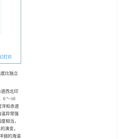
幻灯片
强度比独立
赤道西北印
，0 °~10
度洋和赤道
海温异常强
强度相当，
A的演变，
度洋弱的海温