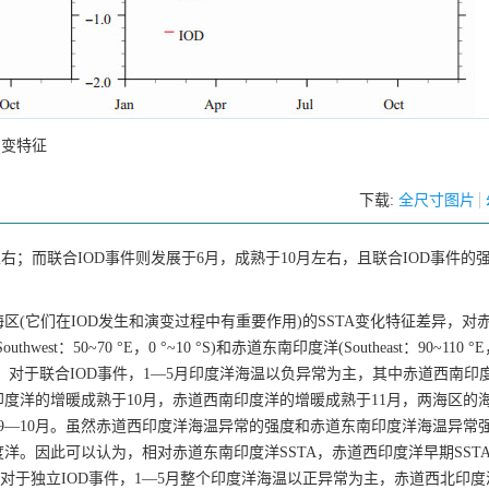
演变特征
下载:
全尺寸图片
右；而联合IOD事件则发展于6月，成熟于10月左右，且联合IOD事件的
(它们在IOD发生和演变过程中有重要作用)的SSTA变化特征差异，对
thwest：50~70 °E，0 °~10 °S)和赤道东南印度洋(Southeast：90~110 °E
)：对于联合IOD事件，1—5月印度洋海温以负异常为主，其中赤道西南印
度洋的增暖成熟于10月，赤道西南印度洋的增暖成熟于11月，两海区的
9—10月。虽然赤道西印度洋海温异常的强度和赤道东南印度洋海温异常
。因此可以认为，相对赤道东南印度洋SSTA，赤道西印度洋早期SST
。对于独立IOD事件，1—5月整个印度洋海温以正异常为主，赤道西北印