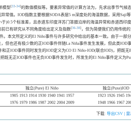
[
33
-
34
]
洋模型
的数值模拟等。要素异常值的计算方法为，先求出季节气候
值。IOD指数主要根据SODA表层5 m深度处的海温数据，采用Saji等
小于)0.5个标准差，且赤道东印度洋苏门答腊沿岸的海温异常和赤道西印
[
36
-
38
]
件，目前已有研究从不同角度给出定义及指数
，但为简便我们仍用传统的
iño事件。本文所定义的El Niño事件与许多研究中给出的基本一致。由于一部
生，但也还有极少数的正IOD事件伴随La Niña事件发生发展，但此类IOD
OD事件同时发生的IOD定义为CO El Niño-IOD(联合IOD)，把既无El
），把既无正IOD事件也无负IOD事件发生时，所发生的El Niño事件定义为Pure
独立(Pure) El Niño
独立(Puxe)IOD
1905 1913 1914 1930 1940 1941 1957
1923 1926 1945 19
1976 1979 1986 1987 2002 2004 2009
1948 1966 1967 20
下载:
导出CSV
| 