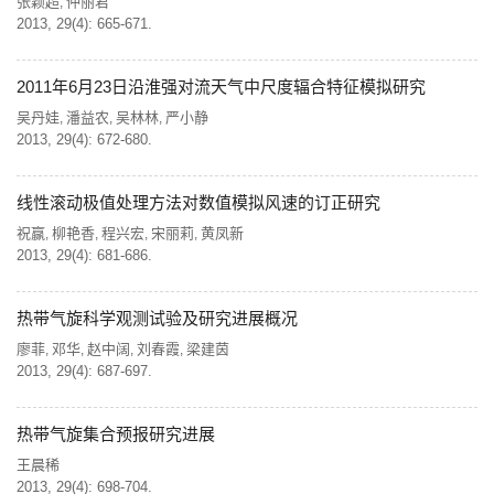
张颖超
仲丽君
,
2013, 29(4): 665-671.
2011年6月23日沿淮强对流天气中尺度辐合特征模拟研究
吴丹娃
潘益农
吴林林
严小静
,
,
,
2013, 29(4): 672-680.
线性滚动极值处理方法对数值模拟风速的订正研究
祝赢
柳艳香
程兴宏
宋丽莉
黄凤新
,
,
,
,
2013, 29(4): 681-686.
热带气旋科学观测试验及研究进展概况
廖菲
邓华
赵中阔
刘春霞
梁建茵
,
,
,
,
2013, 29(4): 687-697.
热带气旋集合预报研究进展
王晨稀
2013, 29(4): 698-704.