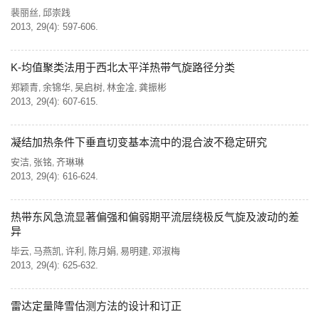
裴丽丝
邱崇践
,
2013, 29(4): 597-606.
K-均值聚类法用于西北太平洋热带气旋路径分类
郑颖青
余锦华
吴启树
林金凎
龚振彬
,
,
,
,
2013, 29(4): 607-615.
凝结加热条件下垂直切变基本流中的混合波不稳定研究
安洁
张铭
齐琳琳
,
,
2013, 29(4): 616-624.
热带东风急流显著偏强和偏弱期平流层绕极反气旋及波动的差
异
毕云
马燕凯
许利
陈月娟
易明建
邓淑梅
,
,
,
,
,
2013, 29(4): 625-632.
雷达定量降雪估测方法的设计和订正