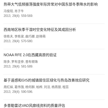
热带大气低频振荡强度年际异常对中国东部冬季降水的影响
冯俊阳
肖子牛
,
2013, 29(4): 559-569.
西南地区秋季干湿时空变化特征及其成因分析
徐栋夫
李栋梁
曲巧娜
赵晓萌
,
,
,
2013, 29(4): 570-580.
NOAA RFE 2.0在西藏高原的验证
除多
罗布坚参
普布顿珠
,
,
2013, 29(4): 581-589.
基于遥感和GIS的城镇居住区绿化与热岛改善效应研究
周红妹
葛伟强
杨何群
柏桦
刘洁
杨燕丽
程蕊
,
,
,
,
,
,
2013, 29(4): 590-596.
多普勒雷达VAD风廓线资料的质量评估