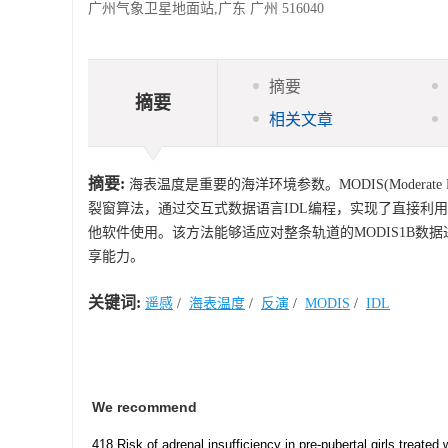
广州气象卫星地面站,广东 广州 516040
摘要
摘要
相关文章
摘要:
海表温度是重要的海洋环境参数。MODIS(Moderate Reso
裂窗算法，通过交互式数据语言IDL编程，实现了直接利用M
他软件使用。该方法能够适应对整条轨道的MODIS1B
享能力。
关键词:
遥感
/
海表温度
/
反演
/
MODIS
/
IDL
We recommend
418 Risk of adrenal insufficiency in pre-pubertal girls treated 