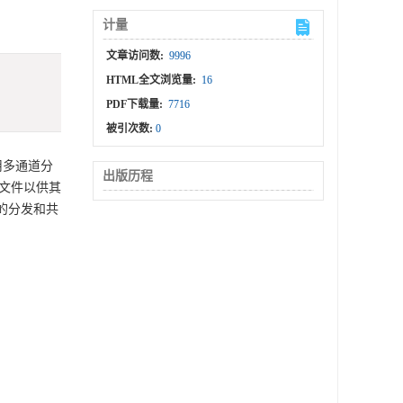
计量
文章访问数:
9996
HTML全文浏览量:
16
PDF下载量:
7716
被引次数:
0
。采用多通道分
出版历程
F文件以供其
的分发和共