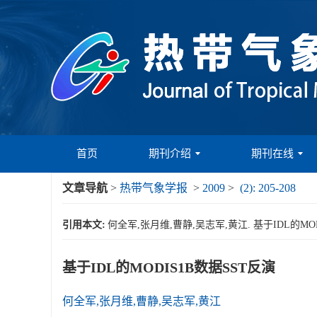
首页
期刊介绍
期刊在线
文章导航
>
热带气象学报
>
2009
>
(2): 205-208
引用本文:
何全军,张月维,曹静,吴志军,黄江. 基于IDL的MODIS1B
基于IDL的MODIS1B数据SST反演
何全军,张月维,曹静,吴志军,黄江