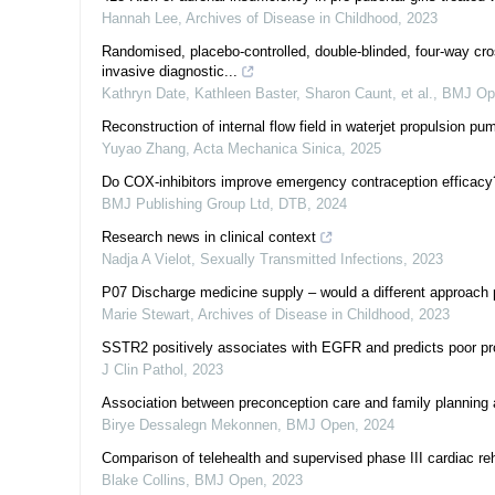
Hannah Lee
,
Archives of Disease in Childhood
,
2023
Randomised, placebo-controlled, double-blinded, four-way cr
invasive diagnostic...
Kathryn Date, Kathleen Baster, Sharon Caunt, et al.
,
BMJ Op
Reconstruction of internal flow field in waterjet propulsion 
Yuyao Zhang
,
Acta Mechanica Sinica
,
2025
Do COX-inhibitors improve emergency contraception efficacy
BMJ Publishing Group Ltd
,
DTB
,
2024
Research news in clinical context
Nadja A Vielot
,
Sexually Transmitted Infections
,
2023
P07 Discharge medicine supply – would a different approach p
Marie Stewart
,
Archives of Disease in Childhood
,
2023
SSTR2 positively associates with EGFR and predicts poor p
J Clin Pathol
,
2023
Association between preconception care and family planning 
Birye Dessalegn Mekonnen
,
BMJ Open
,
2024
Comparison of telehealth and supervised phase III cardiac rehabil
Blake Collins
,
BMJ Open
,
2023