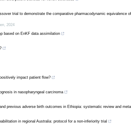
ossover trial to demonstrate the comparative pharmacodynamic equivalence of
en
,
2024
pump based on EnKF data assimilation
?
ositively impact patient flow?
rognosis in nasopharyngeal carcinoma
and previous adverse birth outcomes in Ethiopia: systematic review and meta
itation in regional Australia: protocol for a non-inferiority trial