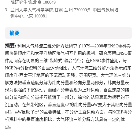
院研究生院,北京 100049
3.
兰州大学大气科学学院,甘肃 兰州 730000;5. 中国气象局培
训中心,北京 100081
摘要
摘要:
利用大气环流三维分解方法研究了1979—2008年ENSO事件期
间热带印度洋和太平洋地区海气相互作用的机制。研究表明ENSO事
件期间存在明显的三维“齿轮式”耦合特征；在ENSO事件盛期，与
NCEP再分析资料的垂直运动相比，大气环流三维分解方法揭示的东
印度洋-西太平洋地区的下沉运动更强，范围更宽。大气环流三维分
解方法把垂直速度分解为纬向分量和经向分量两部分，纬向分量表
现为很强的下沉运动，而经向分量表现为上升运动，垂直速度的纬
向分量和经向分量相互抵消了一部分，综合的结果表现为很强的下
沉运动。在热带地区，垂直速度ω*的纬向分量ωW要大于其经向分量
ωH，ωW反映了ω*的主要特征；在分析垂直运动方面，与NCEP再分
析资料中的垂直速度相比，大气环流三维分解方法具有一定的优
点。