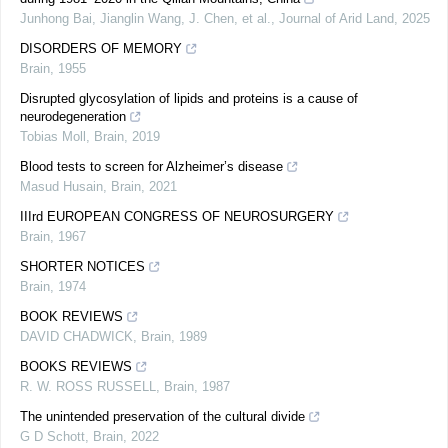
Junhong Bai, Jianglin Wang, J. Chen, et al.
,
Journal of Arid Land
,
2025
DISORDERS OF MEMORY
Brain
,
1955
Disrupted glycosylation of lipids and proteins is a cause of
neurodegeneration
Tobias Moll
,
Brain
,
2019
Blood tests to screen for Alzheimer’s disease
Masud Husain
,
Brain
,
2021
IIIrd EUROPEAN CONGRESS OF NEUROSURGERY
Brain
,
1967
SHORTER NOTICES
Brain
,
1974
BOOK REVIEWS
DAVID CHADWICK
,
Brain
,
1989
BOOKS REVIEWS
R. W. ROSS RUSSELL
,
Brain
,
1987
The unintended preservation of the cultural divide
G D Schott
,
Brain
,
2022