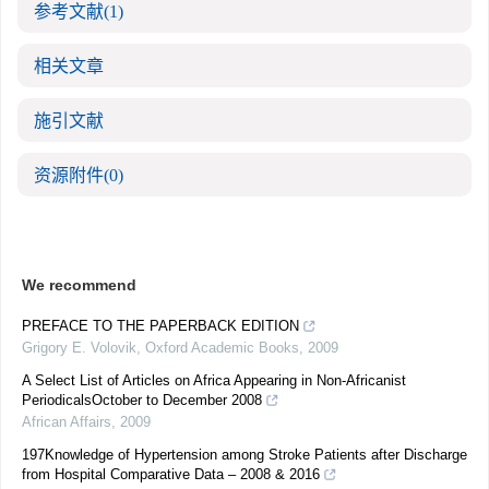
参考文献
(1)
相关文章
施引文献
资源附件
(0)
We recommend
PREFACE TO THE PAPERBACK EDITION
Grigory E. Volovik
,
Oxford Academic Books
,
2009
A Select List of Articles on Africa Appearing in Non-Africanist
PeriodicalsOctober to December 2008
African Affairs
,
2009
197Knowledge of Hypertension among Stroke Patients after Discharge
from Hospital Comparative Data – 2008 & 2016