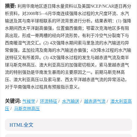
摘要:
利用华南地区逐日降水量资料以及美国NCEP/NCAR逐日再分
析资料，对2008年5—6月华南连续强降水过程的大尺度环流、水汽
输送及其与南半球相联系的环流背景进行分析。结果表明：(1) 强降
水期间西太平洋副高偏强，位置偏西偏南；鄂霍次克海地区多有阻
高出现，形成一脊两槽的经向环流形势，有利于冷空气分裂南下与
西南暖湿气流交汇。(2) 4次强降水期间索马里急流的水汽输送均异
常偏强，孟加拉湾及南海的水汽输送亦偏强；4次降水过程的水汽输
送特征又有所差异。(3) 4次强降水过程的发生与越赤道气流及南半
球马斯克林高压、澳大利亚高压的加强密切相关，索马里越赤道气
流的特别强劲是华南发生暴雨的主要原因之一。前期马斯克林高
压、澳大利亚高压以及索马里、西太平洋越赤道气流的异常活动，
对于华南强降水过程具有预报指示意义。
关键词:
气候学
/
环流特征
/
水汽输送
/
越赤道气流
/
澳大利亚高
压
/
马斯克林高压
HTML全文