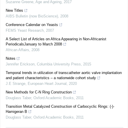
Suzanne Greene
,
Age and Ageing
,
2017
New Titles
AIBS Bulletin (now BioScience)
,
2008
Conference Calendar on Yeasts
FEMS Yeast Research
,
2007
A Select List of Articles on Africa Appearing in Non-Africanist
PeriodicalsJanuary to March 2008
African Affairs
,
2008
Notes
Jennifer Erickson
,
Columbia University Press
,
2015
Temporal trends in utilization of transcatheter aortic valve implantation
and patient characteristics – a nationwide cohort study
J.E Strange
,
European Heart Journal
,
2020
New Methods for C-N Ring Construction
Douglass Taber
,
Oxford Academic Books
,
2011
Transition Metal Catalyzed Construction of Carbocyclic Rings: (-)-
Hamigeran B
Douglass Taber
,
Oxford Academic Books
,
2011