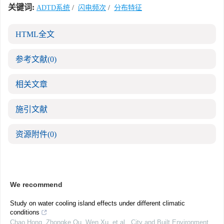
关键词:
ADTD系统
/
闪电频次
/
分布特征
HTML全文
参考文献
(0)
相关文章
施引文献
资源附件
(0)
We recommend
Study on water cooling island effects under different climatic
conditions
Chao Hong, Zhongke Qu, Wen Xu, et al.
,
City and Built Environment
,