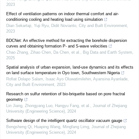
2023
Effect of ventilation patterns on indoor thermal comfort and air-
conditioning cooling and heating load using simulation
Dian Sekartaji, Yuji Ryu, Didit Novianto
,
City and Built Environment
,
2023
BDCNet: An effective method for extracting the borehole dispersion
curves and obtaining formation P- and S-wave velocities
Chao Zhang, Zihao Chen, Da Chen, et al.
,
Big Data and Earth System
,
2025
Spatial analysis of urban expansion, land-use dynamics and its effects
on land surface temperature in Oyo town, Southwestern Nigeria
Rofiat Dolapo Salam, Isaac Ayo Oluwatimilehin, Ayansina Ayanlade
,
City and Built Environment
,
2023
Research on sulfur retention of bio-briquette based on pore fractral
geometry
Lin Jiang, Zhongyang Luo, Hangyu Fang, et al.
,
Journal of Zhejiang
University (Engineering Science)
,
2024
Software design of the intelligent quartz oscillator vacuum gauge
Bengsheng Qi, Huaping Wang, Mingfang Limg
,
Journal of Zhejiang
University (Engineering Science)
,
2024