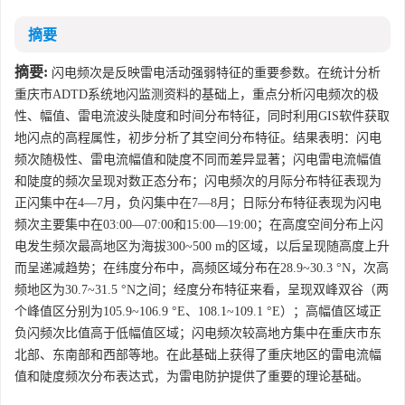
摘要
摘要:
闪电频次是反映雷电活动强弱特征的重要参数。在统计分析
重庆市ADTD系统地闪监测资料的基础上，重点分析闪电频次的极
性、幅值、雷电流波头陡度和时间分布特征，同时利用GIS软件获取
地闪点的高程属性，初步分析了其空间分布特征。结果表明：闪电
频次随极性、雷电流幅值和陡度不同而差异显著；闪电雷电流幅值
和陡度的频次呈现对数正态分布；闪电频次的月际分布特征表现为
正闪集中在4—7月，负闪集中在7—8月；日际分布特征表现为闪电
频次主要集中在03:00—07:00和15:00—19:00；在高度空间分布上闪
电发生频次最高地区为海拔300~500 m的区域，以后呈现随高度上升
而呈递减趋势；在纬度分布中，高频区域分布在28.9~30.3 °N，次高
频地区为30.7~31.5 °N之间；经度分布特征来看，呈现双峰双谷（两
个峰值区分别为105.9~106.9 °E、108.1~109.1 °E）；高幅值区域正
负闪频次比值高于低幅值区域；闪电频次较高地方集中在重庆市东
北部、东南部和西部等地。在此基础上获得了重庆地区的雷电流幅
值和陡度频次分布表达式，为雷电防护提供了重要的理论基础。