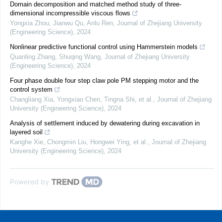
Domain decomposition and matched method study of three-
dimensional incompressible viscous flows
Yongxia Zhou, Jianwu Qu, Anlu Ren
,
Journal of Zhejiang University
(Engineering Science)
,
2024
Nonlinear predictive functional control using Hammerstein models
Quanling Zhang, Shuqing Wang
,
Journal of Zhejiang University
(Engineering Science)
,
2024
Four phase double four step claw pole PM stepping motor and the
control system
Changliang Xia, Yongxiao Chen, Tingna Shi, et al.
,
Journal of Zhejiang
University (Engineering Science)
,
2024
Analysis of settlement induced by dewatering during excavation in
layered soil
Kanghe Xie, Chongmin Liu, Hongwei Ying, et al.
,
Journal of Zhejiang
University (Engineering Science)
,
2024
Powered by