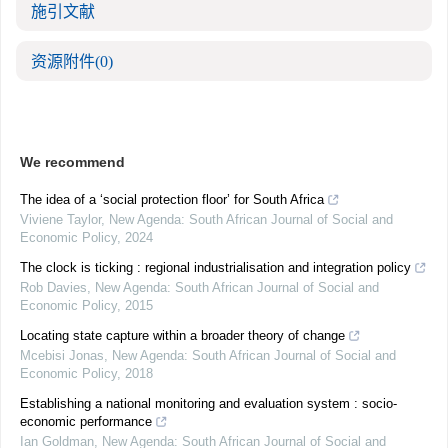
施引文献
资源附件
(0)
We recommend
The idea of a ‘social protection floor’ for South Africa
Viviene Taylor
,
New Agenda: South African Journal of Social and
Economic Policy
,
2024
The clock is ticking : regional industrialisation and integration policy
Rob Davies
,
New Agenda: South African Journal of Social and
Economic Policy
,
2015
Locating state capture within a broader theory of change
Mcebisi Jonas
,
New Agenda: South African Journal of Social and
Economic Policy
,
2018
Establishing a national monitoring and evaluation system : socio-
economic performance
Ian Goldman
,
New Agenda: South African Journal of Social and