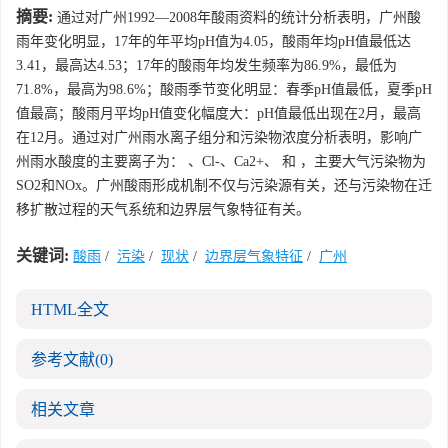
摘要:
通过对广州1992—2008年酸雨资料的统计分析表明，广州酸
雨年变化明显，17年的年平均pH值为4.05，酸雨年均pH值最低达
3.41，最高达4.53；17年的酸雨年均发生频率为86.9%，最低为
71.8%，最高为98.6%；酸雨季节变化明显：春季pH值最低，夏季pH
值最高；酸雨月平均pH值变化幅度大：pH值最低出现在2月，最高
在12月。通过对广州雨水离子组分和污染物浓度分析表明，影响广
州雨水酸度的主要离子为： 、Cl-、Ca2+、 和 ，主要大气污染物为
SO2和NOx。广州酸雨形成机制不仅与污染源有关，还与污染物在迁
移扩散过程的天气系统和边界层气象特征有关。
关键词:
酸雨
/
污染
/
现状
/
边界层气象特征
/
广州
HTML全文
参考文献
(0)
相关文章