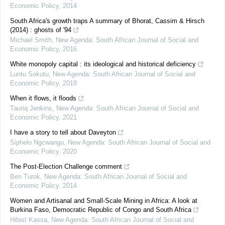
Economic Policy
,
2014
South Africa's growth traps A summary of Bhorat, Cassim & Hirsch
(2014) : ghosts of '94
Michael Smith
,
New Agenda: South African Journal of Social and
Economic Policy
,
2016
White monopoly capital : its ideological and historical deficiency
Luntu Sokutu
,
New Agenda: South African Journal of Social and
Economic Policy
,
2018
When it flows, it floods
Tauriq Jenkins
,
New Agenda: South African Journal of Social and
Economic Policy
,
2021
I have a story to tell about Daveyton
Siphelo Ngcwangu
,
New Agenda: South African Journal of Social and
Economic Policy
,
2020
The Post-Election Challenge comment
Ben Turok
,
New Agenda: South African Journal of Social and
Economic Policy
,
2014
Women and Artisanal and Small-Scale Mining in Africa: A look at
Burkina Faso, Democratic Republic of Congo and South Africa
Hibist Kassa
,
New Agenda: South African Journal of Social and