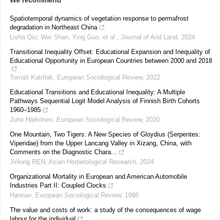
We recommend
Spatiotemporal dynamics of vegetation response to permafrost
degradation in Northeast China
Lisha Qiu, Wei Shan, Ying Guo, et al.
,
Journal of Arid Land
,
2024
Transitional Inequality Offset: Educational Expansion and Inequality of
Educational Opportunity in European Countries between 2000 and 2018
Tomáš Katrňák
,
European Sociological Review
,
2022
Educational Transitions and Educational Inequality: A Multiple
Pathways Sequential Logit Model Analysis of Finnish Birth Cohorts
1960–1985
Juho Härkönen
,
European Sociological Review
,
2020
One Mountain, Two Tigers: A New Species of Gloydius (Serpentes:
Viperidae) from the Upper Lancang Valley in Xizang, China, with
Comments on the Diagnostic Chara...
Jinlong REN
,
Asian Herpetological Research
,
2024
Organizational Mortality in European and American Automobile
Industries Part II: Coupled Clocks
Hannan
,
European Sociological Review
,
1998
The value and costs of work: a study of the consequences of wage
labour for the individual