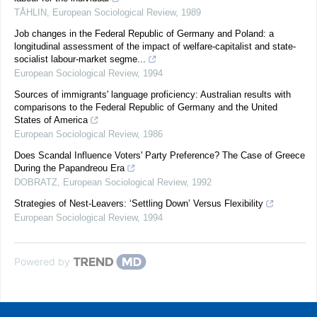
TÅHLIN
,
European Sociological Review
,
1989
Job changes in the Federal Republic of Germany and Poland: a
longitudinal assessment of the impact of welfare-capitalist and state-
socialist labour-market segme...
European Sociological Review
,
1994
Sources of immigrants' language proficiency: Australian results with
comparisons to the Federal Republic of Germany and the United
States of America
European Sociological Review
,
1986
Does Scandal Influence Voters' Party Preference? The Case of Greece
During the Papandreou Era
DOBRATZ
,
European Sociological Review
,
1992
Strategies of Nest-Leavers: ‘Settling Down’ Versus Flexibility
European Sociological Review
,
1994
Powered by