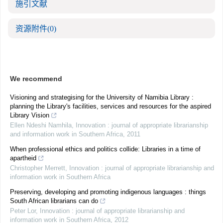
施引文献
资源附件
(0)
We recommend
Visioning and strategising for the University of Namibia Library :
planning the Library's facilities, services and resources for the aspired
Library Vision
Ellen Ndeshi Namhila
,
Innovation : journal of appropriate librarianship
and information work in Southern Africa
,
2011
When professional ethics and politics collide: Libraries in a time of
apartheid
Christopher Merrett
,
Innovation : journal of appropriate librarianship and
information work in Southern Africa
Preserving, developing and promoting indigenous languages : things
South African librarians can do
Peter Lor
,
Innovation : journal of appropriate librarianship and
information work in Southern Africa
,
2012