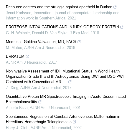
Resource centres and the struggle against apartheid in Durban
Jenni Karlsson
,
Innovation : journal of appropriate librarianship and
information work in Southern Africa
,
2021
PROTEOSE INTOXICATIONS AND INJURY OF BODY PROTEIN
G. H. Whipple, Donald D. Van Slyke
,
J Exp Med
,
1918
Memorial: Galdino Valvassori, MD, FACR
M. Mafee
,
AJNR Am J Neuroradiol
,
2018
ERRATUM
AJNR Am J Neuroradiol
,
2017
Noninvasive Assessment of IDH Mutational Status in World Health
Organization Grade II and III Astrocytomas Using DWI and DSC-PWI
Combined with Conventional MR I...
Z. Xing
,
AJNR Am J Neuroradiol
,
2017
Quantitative Proton MR Spectroscopic Imaging in Acute Disseminated
Encephalomyelitis
Alberto Bizzi
,
AJNR Am J Neuroradiol
,
2001
Spontaneous Regression of Cerebral Arteriovenous Malformation in
Hereditary Hemorrhagic Telangiectasia
Harry J. Cloft
,
AJNR Am J Neuroradiol
,
2002