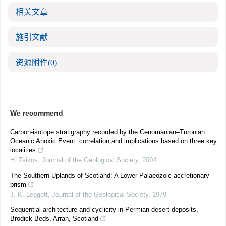
相关文章
施引文献
资源附件
(0)
We recommend
Carbon-isotope stratigraphy recorded by the Cenomanian–Turonian
Oceanic Anoxic Event: correlation and implications based on three key
localities
H. Tsikos
,
Journal of the Geological Society
,
2004
The Southern Uplands of Scotland: A Lower Palaeozoic accretionary
prism
J. K. Leggett
,
Journal of the Geological Society
,
1979
Sequential architecture and cyclicity in Permian desert deposits,
Brodick Beds, Arran, Scotland