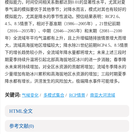
模拟能力，时间空间相关系数都达到0.01的显著性水平，尤其对夏
季气温的模拟要优于其他季节；对降水而言，模式对其也有较好的
模拟能力，尤其是降水的季节性波动。预估结果表明：RCP2.6、
4.5、8.5情景下，相对于基准期（1986—2005年），21世纪前期
（2016—2035年）、中期（2046—2065年）和末期（2081—2100
年）全流域年平均气温都有上升，且上升增幅随排放情景增大而增
大，流域高海拔地区增幅较大；降水除21世纪前期RCP4.5、8.5情景
下的增长趋势较小外，全流域年降水量都将增大；未来上述三段时
期夏季持续升温将引起北部高海拔地区冰川的进一步消融；春季降
水未来将持续增加，对全区水资源的贡献将增加；流域冬季降水的
少量增加有助冰川累积和高海拔地区水资源的增加；三段时期夏季
降水都有增长，洪涝发生的风险加大，极端降水事件可能增多。
关键词:
气候变化
/
多模式集合
/
RCP情景
/
南亚大河流域
HTML全文
参考文献
(0)