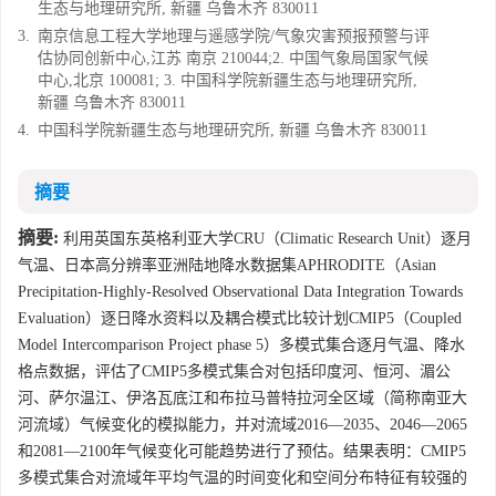
生态与地理研究所, 新疆 乌鲁木齐 830011
3.
南京信息工程大学地理与遥感学院/气象灾害预报预警与评
估协同创新中心,江苏 南京 210044;2. 中国气象局国家气候
中心,北京 100081; 3. 中国科学院新疆生态与地理研究所,
新疆 乌鲁木齐 830011
4.
中国科学院新疆生态与地理研究所, 新疆 乌鲁木齐 830011
摘要
摘要:
利用英国东英格利亚大学CRU（Climatic Research Unit）逐月
气温、日本高分辨率亚洲陆地降水数据集APHRODITE（Asian
Precipitation-Highly-Resolved Observational Data Integration Towards
Evaluation）逐日降水资料以及耦合模式比较计划CMIP5（Coupled
Model Intercomparison Project phase 5）多模式集合逐月气温、降水
格点数据，评估了CMIP5多模式集合对包括印度河、恒河、湄公
河、萨尔温江、伊洛瓦底江和布拉马普特拉河全区域（简称南亚大
河流域）气候变化的模拟能力，并对流域2016—2035、2046—2065
和2081—2100年气候变化可能趋势进行了预估。结果表明：CMIP5
多模式集合对流域年平均气温的时间变化和空间分布特征有较强的