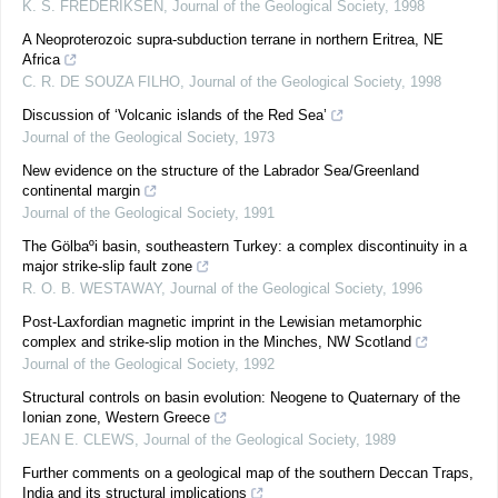
K. S. FREDERIKSEN
,
Journal of the Geological Society
,
1998
A Neoproterozoic supra-subduction terrane in northern Eritrea, NE
Africa
C. R. DE SOUZA FILHO
,
Journal of the Geological Society
,
1998
Discussion of ‘Volcanic islands of the Red Sea’
Journal of the Geological Society
,
1973
New evidence on the structure of the Labrador Sea/Greenland
continental margin
Journal of the Geological Society
,
1991
The Gölbaºi basin, southeastern Turkey: a complex discontinuity in a
major strike-slip fault zone
R. O. B. WESTAWAY
,
Journal of the Geological Society
,
1996
Post-Laxfordian magnetic imprint in the Lewisian metamorphic
complex and strike-slip motion in the Minches, NW Scotland
Journal of the Geological Society
,
1992
Structural controls on basin evolution: Neogene to Quaternary of the
Ionian zone, Western Greece
JEAN E. CLEWS
,
Journal of the Geological Society
,
1989
Further comments on a geological map of the southern Deccan Traps,
India and its structural implications