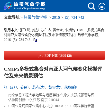
文章导航
>
热带气象学报
>
2016
>
(5): 734-742
引用本文:
张飞跃, 姜彤, 苏布达, 黄金龙, 朱娴韵. CMIP5多模式集合
对南亚大河气候变化模拟评估及未来情景预估[J]. 热带气象学报,
2016, (5): 734-742.
PDF下载
( 5455 KB)
CMIP5多模式集合对南亚大河气候变化模拟评
估及未来情景预估
1
2
3
4
1
张飞跃
,
姜彤
,
苏布达
,
黄金龙
,
朱娴韵
1.
南京信息工程大学地理与遥感学院/气象灾害预报预警与评
估协同创新中心,江苏 南京 210044
2.
中国气象局国家气候中心,北京 100081; 3. 中国科学院新疆