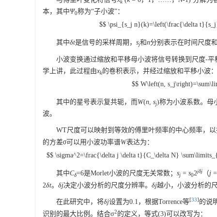
k
本，其中
Ψ
称为“子小波”：
0
$$ \psi_{s_j n}(k)=\left(\frac{\delta t}{s_j
其中
δ
t
是信号的采样周期，
s
和
n
分别表示在时间尺度和
j
小波变换通过缩放和平移母小波将信号转换到尺度-
学上讲，此过程由
x
的卷积表示，并经过缩放和平移小波
k
$$ W\left(n, s_j\right)=\sum\
其中的星号表示复共轭，而
W
(
n
,
s
)称为小波系数。母
j
波。
WT尺度可以映射到等效的傅里叶频率的中心频率，以
的方差
σ
可以用小波功率谱
W
表达为：
$$ \sigma^2=\frac{\delta j \delta t}{C_\delta N} \sum\limits_
jδj
其中
C
=6是Morlet小波的尺度无关常数；
s
=
s
2
（
j
=
δ
j
0
2
δt
。
δj
决定小波分析的尺度分辨率。
δj
越小，小波分析的
[
33
]
在此研究中，将
δj
设置为0.1，根据Torrence等
的说
2
识别的最大比例。结合σ
的定义，等式(3)可以改写为：