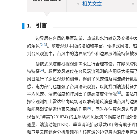
相关文章
1. 引言
边界层在台风的垂直动量、热量和水汽输送及交换中
[
2
-
3
]
的角色
。随着观测手段的增加和丰富，便携式风塔、超
到台风观测中，台风中的边界层特征和边界层湍流特征被
便携式风塔能根据观测需求进行合理布设，在飓风登
[
4
]
特特征
。超声波风速仪在台风湍流观测的应用极大提高
风日进行了原位观测和测量，得到了风速谱及湍流统计数
感，电力部门也加强了台风湍流观测，以期找到湍流特征并对
[
6
]
平均风速、湍流强度和阵风因子随高度变化情况
。雷达
探空观测相比雷达径向风场可以准确地反演登陆台风的边
[
8
]
和能强烈调制近地表风速的作用
，同时在估算台风边界
现台风“潭美”(201824) 的卫星切向风反演的涡度场在眼
通量、湍流动能(TKE)、垂直涡流扩散系数(K) 等有助
和卫星云图综合分析发现在内核区域的边界层内温度垂直