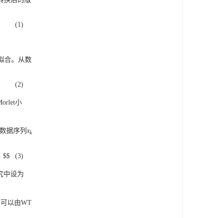
(1)
。
拟合。从数
(2)
let小
数据序列
x
k
} $$
(3)
究中设为
定可以由WT