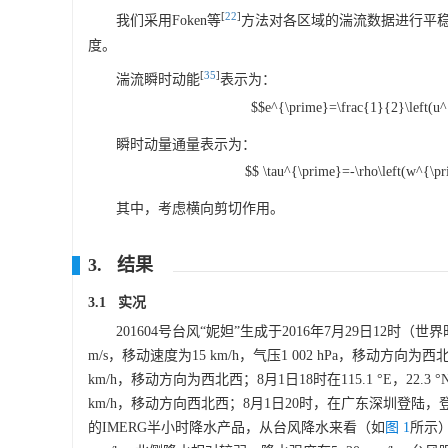
[
22
]
我们采用Foken等
方法对各区域的湍流数据进行平稳性
度。
[
35
]
湍流瞬时动能
表示为：
$$e^{\prime}=\frac{1}{2}\left(u
瞬时动量通量表示为：
$$ \tau^{\prime}=-\rho\left(w^{\p
其中，考虑横向剪切作用。
3. 结果
3.1 实况
201604号台风“妮妲”生成于2016年7月29日12时（
m/s，移动速度为15 km/h，气压1 002 hPa，移动方向为
km/h，移动方向为西北西；8月1日18时在115.1 °E，22.
km/h，移动方向西北西；8月1日20时，在广东深圳登陆，登陆强
的IMERG半小时降水产品，从台风降水来看（如
图 1
所示）