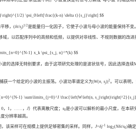
}\right)^{1/2} \psi_0\left[\frac{(k-n) \delta t}{s_j}\right] $$
1/2
平移，(
δ
t
/
s
)
是能量归一化因子，它使子小波与母小波的能量保持不变
j
平移域，以匹配序列中的高频和低频，以提供对非线性、不规则数据的改进
：
limits_{n=0}^{N-1} x_k \psi_{s_j, n}^*(k) $$
小波的选择无特别要求，由于这项研究处理的是波状信号，因此选择连续Mor
2
捕获一个给定的小波的主振荡。小波功率谱定义为|
W
(
n
,
s
)|
。可以表明，
j
{n=0}^{N-1} \sum\limits_{j=0}^J \frac{\left|W\left(n, s_j\right)\right|^2}{s_j
 0，1，……，
J
）代表离散尺度；
s
是小波可以解析的最小尺度，在本研
0
尺度分辨率越高。
-1
明，该采样可在规模上提供足够密集的采样。同样，
J
=
δj
log
(
Nδt
/
s
)确
2
0