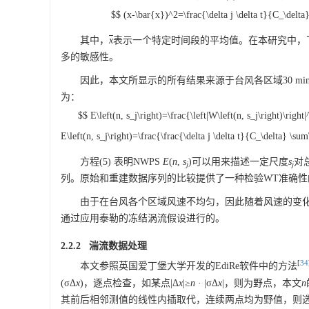
$$ (x-\bar{x})^2=\frac{\delta j \delta t}{C_\delta}
其中，
x
表示一个特定时间段的平均值。在本研究中，飞
多的敏感性。
因此，本文所显示的所有结果来源于台风各区域30 min
为：
$$ E\left(n, s_j\right)=\frac{\left|W\left(n, s_j\right)\rig
E\left(n, s_j\right)=\frac{\frac{\delta j \delta t}{C_\delta} \s
方程(5) 表明NWPS
E
(
n
,
s
)可以用来描述一定尺度
s
对
j
j
列。原始和重建数据序列的比较提供了一种检验WT准确性
由于在台风各个区域风速不均匀，因此随着风速的变
通过应用泰勒的冻结涡流假设进行的。
2.2.2 湍流数据处理
[
34
本文参照英国爱丁堡大学开发的EdiRe软件中的方法
(σΔ
x
)，逐点检查，如某点|Δ
x
|≥
n
· |σΔ
x
|，则为野点，本文
n
其前后相邻测值的线性内插取代，连续两点均为野值，则