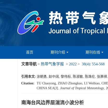
首页
期刊介绍
期刊在线
文章导航
>
热带气象学报
>
2022
>
38(4): 554-568
引用本文:
涂朝勇, 赵中阔, 黎伟标, 陈淑敏, 陈逸伦, 张奡祺. 南
Citation:
TU Chaoyong, ZHAO Zhongkuo, LI Weibiao,
CHINA SEA[J].
Journal of Tropical Meteorology
, 
南海台风边界层湍流小波分析