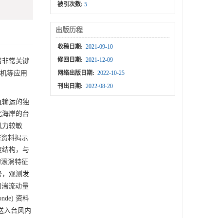
被引次数:
5
出版历程
收稿日期:
2021-09-10
修回日期:
2021-12-09
着非常关键
机等应用
网络出版日期:
2022-10-25
刊出日期:
2022-08-20
直输运的独
北海岸的台
风力较敏
塔资料揭示
度结构，与
的滚涡特征
势，观测发
的湍流动量
de) 资料
送入台风内