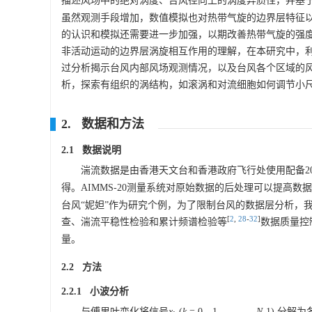
描述风场中的绝对涡度、台风径向上的涡度异质性，并基于
虽然观测手段增加，数值模拟也对热带气旋的边界层特征
的认识和模拟还需要进一步加强，以期改善热带气旋的强
非活动运动的边界层涡旋相互作用的理解，在本研究中，利
过分析揭示台风内部风场观测情况，以及台风各个区域的风
析，探索有组织的涡结构，如滚涡和对流细胞如何调节小
2. 数据和方法
2.1 数据说明
湍流数据是由香港天文台和香港政府飞行处使用配备20 Hz
得。AIMMS-20测量系统对原始数据的后处理可以提高数
台风“妮妲”作为研究个例，为了限制台风的数据层分析，我们
[
2
,
28
-
32
]
查、湍流平稳性检验和累计频谱检验等
数据质量控
量。
2.2 方法
2.2.1 小波分析
与傅里叶变化将信号
x
(
k
= 0，1，……，
N
-1) 分