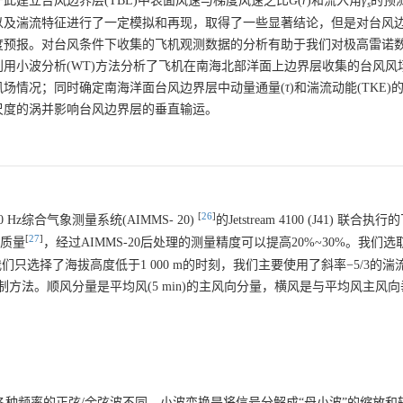
此建立台风边界层(TBL)中表面风速与梯度风速之比
G
(
r
)和流入角
γ
的预
s
以及湍流特征进行了一定模拟和再现，取得了一些显著结论，但是对台风
度预报。对台风条件下收集的飞机观测数据的分析有助于我们对极高雷诺
用小波分析(WT)方法分析了飞机在南海北部洋面上边界层收集的台风风
场情况；同时确定南海洋面台风边界层中动量通量(
τ
)和湍流动能(TKE)
尺度的涡并影响台风边界层的垂直输运。
[
26
]
综合气象测量系统(AIMMS- 20)
的Jetstream 4100 (J41) 联合
[
27
]
据质量
，经过AIMMS-20后处理的测量精度可以提高20%~30%。我们选取
只选择了海拔高度低于1 000 m的时刻，我们主要使用了斜率−5/3的湍
制方法。顺风分量是平均风(5 min)的主风向分量，横风是与平均风主风
解为各种频率的正弦/余弦波不同，小波变换是将信号分解成“母小波”的缩放