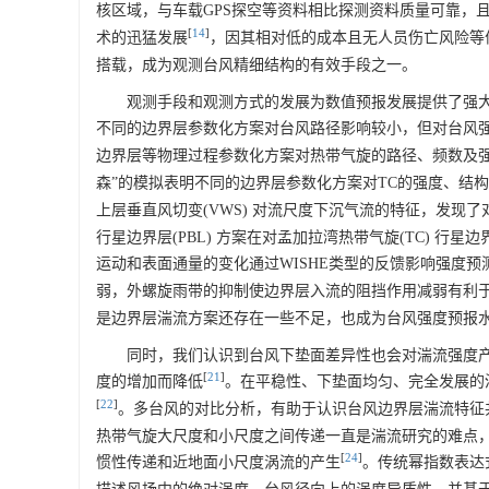
核区域，与车载GPS探空等资料相比探测资料质量可靠，
[
14
]
术的迅猛发展
，因其相对低的成本且无人员伤亡风险等
搭载，成为观测台风精细结构的有效手段之一。
观测手段和观测方式的发展为数值预报发展提供了强
不同的边界层参数化方案对台风路径影响较小，但对台风
边界层等物理过程参数化方案对热带气旋的路径、频数及
森”的模拟表明不同的边界层参数化方案对TC的强度、结
上层垂直风切变(VWS) 对流尺度下沉气流的特征，发现
行星边界层(PBL) 方案在对孟加拉湾热带气旋(TC) 行
运动和表面通量的变化通过WISHE类型的反馈影响强度预
弱，外螺旋雨带的抑制使边界层入流的阻挡作用减弱有利
是边界层湍流方案还存在一些不足，也成为台风强度预报
同时，我们认识到台风下垫面差异性也会对湍流强度
[
21
]
度的增加而降低
。在平稳性、下垫面均匀、完全发展的
[
22
]
。多台风的对比分析，有助于认识台风边界层湍流特征
热带气旋大尺度和小尺度之间传递一直是湍流研究的难点
[
24
]
惯性传递和近地面小尺度涡流的产生
。传统幂指数表达