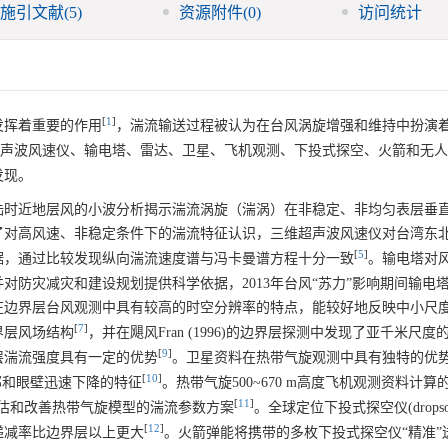
施引文献
(5)
资源附件
(0)
访问统计
[
1
]
发挥着重要的作用
，湍流输送过程被认为在台风涡旋增强和维持中扮演
声波风速仪、输电塔、雷达、卫星、飞机观测、下投式探空、火箭和无人
发现。
陆时近地层风的小波分析揭示湍流涡旋（湍涡）在非稳定、非均匀表层垂
了对高风速、非稳定条件下的湍流特征认识，三维超声波风速仪对台湾东
[
5
]
据，通过比较发现纵向湍流速度谱与冯卡曼谱方程十分一致
。输电塔对
防灾减灾和建设规划提供科学依据，2013年台风“苏力”影响期间输电
在边界层台风观测中具有较高的时空分辨率的特点，能较好地反映中小尺
[
7
]
界层风场结构
，并在飓风Fran (1996)的边界层探测中发现了亚千米尺度
[
9
]
层湍流强度具有一定的优势
。卫星资料在热带气旋观测中具有独特的优
[
10
]
外部和眼壁迅速下降的特征
。热带气旋500~670 m高度飞机观测资料计算
[
11
]
于评估和改善热带气旋模型的湍流参数方案
。全球定位下投式探空仪(dropson
[
12
]
递减率比边界层以上更大
。火箭弹能将携带的多枚下投式探空仪“精准”