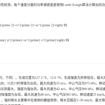
检测，每个速度分量的功率谱密度是使用Lomb-Scargle算法计算出的
^{\prime 2}+v^{\prime 2}+w^{\prime 2}\right) $$
rime} u^{\prime}+w^{\prime} v^{\prime}\right) $$
世界时，下同），生成位置为127.3 °E，12.0 °N，生成强度为热带低压，最大
西北向；31日15时增强为台风，最大风速为33 m/s，中心气压为975 hPa，移
3 °N达到最大，强度为强台风，最大风速为42 m/s，中心气压960 hPa，移动速
度为台风，最大风速为40 m/s，中心气压965 hPa，移动速度25 km/
，强的降水主要集中在南侧的螺旋雨带，降水范围在5~30 mm/h，最大降