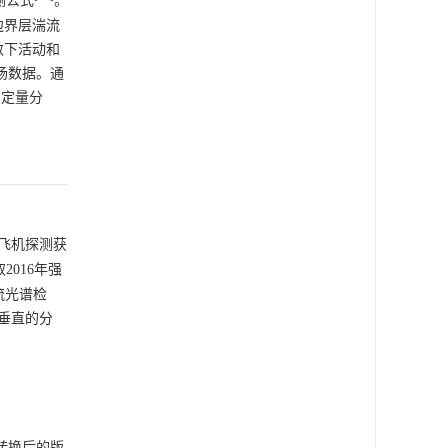
测公式
。
边界层湍流
数下活动和
场数据。通
的定量分
执行的飞机探测获
2016年强
流光谱检
向垂直的分
和转换后的版