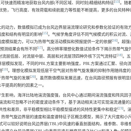
[
13
]
且可快速而精准地获取台风内部(不同区域、同时刻)精细结构特征
。随
优势，飞行高度、有效荷载和续航能力等性能不断提高，更多的台风特种
大的动力，数值模拟已成为台风边界层湍流理论研究和参数化验证的有效
[
15
]
强度和结构有明显的影响
。气候学角度评估不同气候模式的积云对流、
[
16
]
强度模拟能力，可以为热带气旋活动模拟和预报提供一定的依据
。超强
[
17
]
构预测结果会有所不同
。高分辨率理想化数值试验条件下揭示热带气旋
[
18
]
了对流层低层、对流层中层、高层和对流层顶四种外核下沉气流特征
。五
星边界层模拟发现，不同的PBL方案主要影响强度，PBL方案通过汇聚、径向
[
19
]
测
。理想化模拟发现低层干空气层对热带气旋发展的抑制作用随纬度的
[
20
]
于热带气旋的发展
。虽然数值模拟发展迅速，在台风路径预报有很明显
水平提高的制约因素之一。
产生影响，海洋比陆地湍流强度强，台风中心通过期间湍流强度和阵风因
湍流和可忽略不计的密度波动条件下，基于涡动相关法可实现湍流通量的
[
23
]
共性和差异，非平稳模型相比平稳模型描述的风特性更集中和稳定
。
，热带气旋边界层的速度和温度谱特征子区概念模型，揭示了大尺度和小
式可以较好说明台风边界层(TBL)中风速的垂直剖面结构，维参数、非维