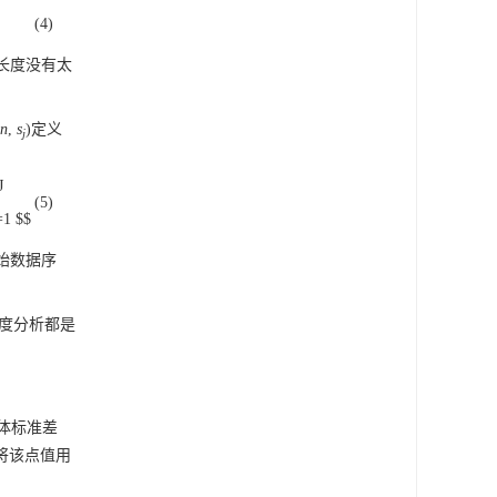
(4)
长度没有太
n
,
s
)定义
j
J
(5)
}=1 $$
始数据序
度分析都是
体标准差
将该点值用