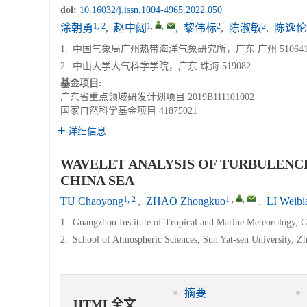
doi:
10.16032/j.issn.1004-4965.2022.050
1, 2
1
,
,
2
2
涂朝勇
,
赵中阔
,
黎伟标
,
陈淑敏
,
陈逸伦
1.
中国气象局广州热带海洋气象研究所，广东 广州 51064
2.
中山大学大气科学学院，广东 珠海 519082
基金项目:
广东省重点领域研发计划项目
2019B111101002
国家自然科学基金项目
41875021
详细信息
WAVELET ANALYSIS OF TURBULENC
CHINA SEA
1, 2
1
,
,
TU Chaoyong
,
ZHAO Zhongkuo
,
LI Weibi
1.
Guangzhou Institute of Tropical and Marine Meteorology, 
2.
School of Atmospheric Sciences, Sun Yat-sen University, 
摘要
HTML全文