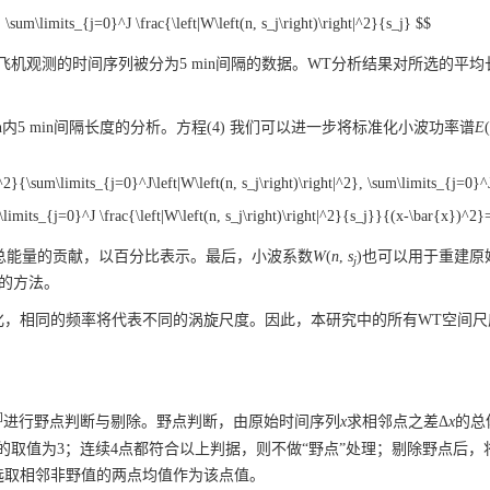
 \sum\limits_{j=0}^J \frac{\left|W\left(n, s_j\right)\right|^2}{s_j} $$
机观测的时间序列被分为5 min间隔的数据。WT分析结果对所选的平均
内5 min间隔长度的分析。方程(4) 我们可以进一步将标准化小波功率谱
E
(
ht|^2}{\sum\limits_{j=0}^J\left|W\left(n, s_j\right)\right|^2}, \sum\limits_{j=0}^
um\limits_{j=0}^J \frac{\left|W\left(n, s_j\right)\right|^2}{s_j}}{(x-\bar{x})^2
总能量的贡献，以百分比表示。最后，小波系数
W
(
n
,
s
)也可以用于重建原
j
的方法。
化，相同的频率将代表不同的涡旋尺度。因此，本研究中的所有WT空间尺
]
进行野点判断与剔除。野点判断，由原始时间序列
x
求相邻点之差Δ
x
的总
的取值为3；连续4点都符合以上判据，则不做“野点”处理；剔除野点后，
选取相邻非野值的两点均值作为该点值。