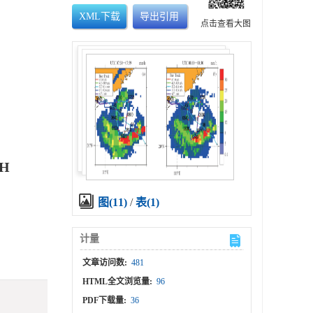
XML下载
导出引用
点击查看大图
TH
图(11)
/
表(1)
计量
文章访问数:
481
HTML全文浏览量:
96
PDF下载量:
36