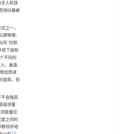
着无人机技
观测仪器被
方式之一，
云微物理、
台风“拉默
外核下层和
个不同的
流入、垂直
增加而减
的提高，但
子不会随高
直接测量
湍流能量在
尺度之间的
参数较好地
[
25
]