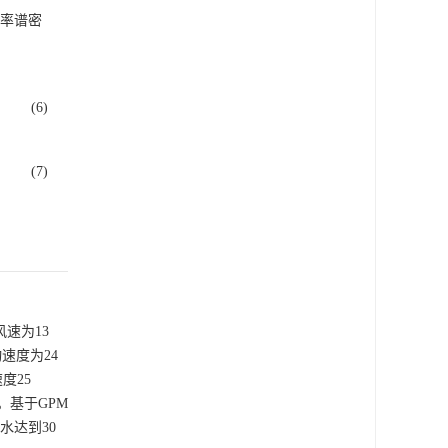
功率谱密
(6)
(7)
风速为13
动速度为24
度25
h。基于GPM
水达到30