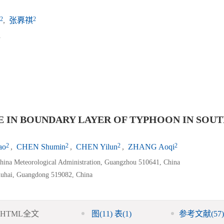
2
2
,
张奡祺
1
E IN BOUNDARY LAYER OF TYPHOON IN SOU
2
2
2
2
ao
,
CHEN Shumin
,
CHEN Yilun
,
ZHANG Aoqi
China Meteorological Administration, Guangzhou 510641, China
Zhuhai, Guangdong 519082, China
HTML全文
图
(11)
表
(1)
参考文献
(57)