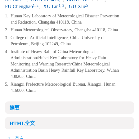
1, 2
1, 2
5
FU Chenghao
,
XU Lin
,
GU Xue
1.
Hunan Key Laboratory of Meteorological Disaster Prevention
and Reduction, Changsha 410118, China
2.
Hunan Meteorological Observatory, Changsha 410118, China
3.
College of Artificial Intelligence, China University of
Petroleum, Beijing 102249, China
4.
Institute of Heavy Rain of China Meteorological
Administration/Hubei Key Laboratory for Heavy Rain
Monitoring and Warning Research/China Meteorological
Administration Basin Heavy Rainfall Key Laboratory, Wuhan
430205, China
5.
Xiangxi Prefecture Meteorological Bureau, Xiangxi, Hunan
416000, China
摘要
HTML全文
1. 引言