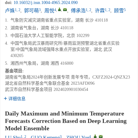
doi:
10.16032/j.issn.1004-4965.2024.090
1, 2
3
4
,
,
1, 2
1, 2
5
卢姝
,
郭可萌
,
周悦
,
傅承浩
,
许霖
,
顾雪
1.
气象防灾减灾湖南省重点实验室，湖南 长沙 410118
2.
湖南省气象台，湖南 长沙 410118
3.
中国石油大学人工智能学院，北京 102299
4.
中国气象局武汉暴雨研究所/暴雨监测预警湖北省重点实验
室/中国气象局流域强降水重点开放实验室，湖北 武汉
430205
5.
湘西州气象局，湖南 湘西 416000
基金项目:
湖南省气象局2024年创新发展专项
青年专项，CXFZ2024-QNZX23
湖北省自然科学基金气象联合基金
2023AFD096
武汉市自然科学基金项目
2024020901030454
详细信息
Daily Maximum and Minimum Temperature
Forecasts Correction Based on Deep Learning
Model Ensemble
1, 2
3
4
,
,
LU Shu
,
GUO Kemeng
,
ZHOU Yue
,