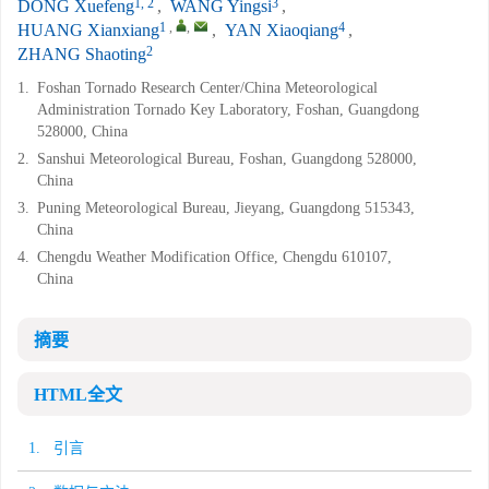
1, 2
3
DONG Xuefeng
,
WANG Yingsi
,
1
,
,
4
HUANG Xianxiang
,
YAN Xiaoqiang
,
2
ZHANG Shaoting
1.
Foshan Tornado Research Center/China Meteorological
Administration Tornado Key Laboratory, Foshan, Guangdong
528000, China
2.
Sanshui Meteorological Bureau, Foshan, Guangdong 528000,
China
3.
Puning Meteorological Bureau, Jieyang, Guangdong 515343,
China
4.
Chengdu Weather Modification Office, Chengdu 610107,
China
摘要
HTML全文
1. 引言