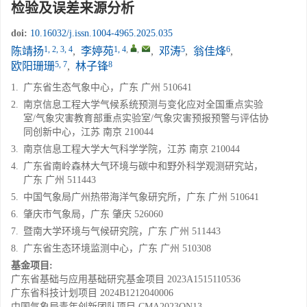
检验及误差来源分析
doi:
10.16032/j.issn.1004-4965.2025.035
1, 2, 3, 4
1, 4
,
,
5
6
陈靖扬
,
李婷苑
,
邓涛
,
翁佳烽
,
5, 7
8
欧阳珊珊
,
林子锋
1.
广东省生态气象中心，广东 广州 510641
2.
南京信息工程大学气候系统预测与变化应对全国重点实验
室/气象灾害教育部重点实验室/气象灾害预报预警与评估协
同创新中心，江苏 南京 210044
3.
南京信息工程大学大气科学学院，江苏 南京 210044
4.
广东省南岭森林大气环境与碳中和野外科学观测研究站，
广东 广州 511443
5.
中国气象局广州热带海洋气象研究所，广东 广州 510641
6.
肇庆市气象局，广东 肇庆 526060
7.
暨南大学环境与气候研究院，广东 广州 511443
8.
广东省生态环境监测中心，广东 广州 510308
基金项目:
广东省基础与应用基础研究基金项目
2023A1515110536
广东省科技计划项目
2024B1212040006
中国气象局青年创新团队项目
CMA2023QN13