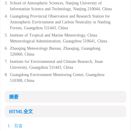
3.
School of Atmospheric Sciences, Nanjing University of
Information Science and Technology, Nanjing 210044, China
4.
Guangdong Provincial Observation and Research Station for
Atmospheric Environment and Carbon Neutrality in Nanling
Forests, Guangzhou 511443, China
5.
Institute of Tropical and Marine Meteorology, China
Meteorological Administration, Guangzhou 510641, China
6.
Zhaoqing Meteorology Bureau, Zhaoqing, Guangdong
526060, China
7.
Institute for Environmental and Climate Research, Jinan
University, Guangzhou 511443, China
8.
Guangdong Environment Monitoring Center, Guangzhou
510308, China
摘要
HTML全文
1. 引言