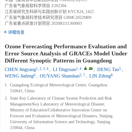
广东省气象局软科学项目
Z202304
江苏省研究生科研与实践创新计划
KYCX24_1422
广东省气象局科学技术研究项目
GRMC2022M09
广东省重点研发计划项目
2020B1111360003
详细信息
Ozone Forecasting Performance Evaluation and
Error Source Analysis of GRACEs Model Under
Different Synoptic Patterns in Guangdong
1, 2, 3, 4
1, 4
,
,
5
CHEN Jingyang
,
LI Tingyuan
,
DENG Tao
,
6
5, 7
8
WENG Jiafeng
,
OUYANG Shanshan
,
LIN Zifeng
1.
Guangdong Ecological Meteorological Center, Guangzhou
510641, China
2.
State Key Laboratory of Climate System Prediction and Risk
Management/Key Laboratory of Meteorological Disaster,
Ministry of Education/Collaborative Innovation Center on
Forecast and Evaluation of Meteorological Disasters, Nanjing
University of Information Science and Technology, Nanjing
210044, China