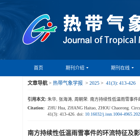
首页
期刊介绍
期刊在线
文章导航
>
热带气象学报
>
2025
>
41(3): 413-426
引用本文:
朱华, 张海涛, 周朝荣. 南方持续性低温雨雪事件的环流特
Citation:
ZHU Hua, ZHANG Haitao, ZHOU Chaorong. Circulatio
41(3): 413-426.
doi:
10.16032/j.issn.1004-4965.20
南方持续性低温雨雪事件的环流特征及影