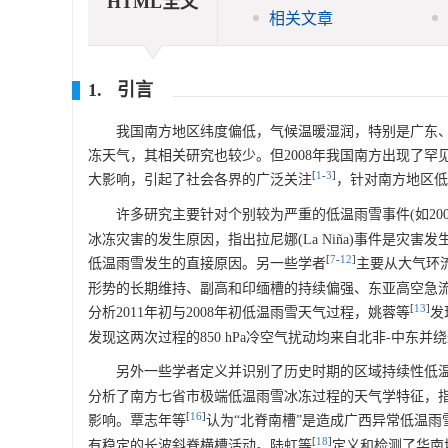
HTML全文
相关文章
1. 引言
我国南方地区纬度偏低，气候温暖湿润，特别是广东
冻天气，其相关研究也较少。但2008年我国南方出现了
[
1
-
3
]
大影响，引起了社会各界的广泛关注
，针对南方地区低
许多研究主要针对个别较为严重的低温雨雪事件(如200
冰冻灾害的发生原因，指出拉尼娜(La Niña)事件是
[
7
-
12
]
低温雨雪发生的直接原因。另一些学者
主要从大气环
形势的长期维持、副高和印缅槽的持续偏强、东亚高空急流
[
13
]
分析2011年初与2008年初低温雨雪天气过程，姚蓉等
发
发现这两次过程的850 hPa冷空气扰动均来自北非-中
另外一些学者定义并识别了历史时期的区域持续性低
分析了南方七省市极端低温雨雪冰冻过程的天气学特征，
[
16
]
影响。覃志年等
认为“北脊南槽”是造成广西异常低温
[
18
]
有稳定的长波斜脊横槽活动。陆虹等
定义和检测了华南