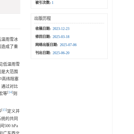
被引次数:
1
出版历程
收稿日期:
2023-12-23
修回日期:
2025-03-18
低温雨雪冰
网络出版日期:
2025-07-06
面造成了重
刊出日期:
2025-06-20
罕见低温雨雪
则是大范围
中高纬阻塞
，通过对比
[
14
]
宏等
则
[
15
]
等
定义并
系统的共同
00 hPa
和广东西北