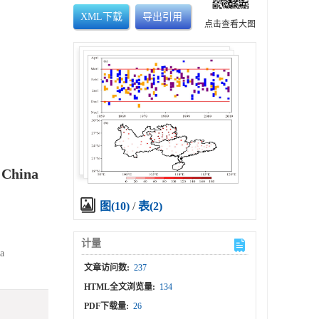
XML下载
导出引用
点击查看大图
n China
图(10)
/
表(2)
计量
a
文章访问数:
237
HTML全文浏览量:
134
PDF下载量:
26