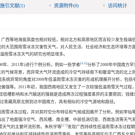
施引文献
(1)
资源附件
(0)
访问统计
、广西等地海拔高度也相对较低，相对北方和高原地区而言较少发生极端
罕见的大范围雨雪冰冻灾害性天气，对人民生活、社会经济和生态环境等方
温雨雪冰冻天气的研究也明显增多。
[
4
-
6
]
8年、2011年)进行个例分析。例如一些学者
分析了2008年中国南方
灾害发生的气候背景，而异常大气环流造成的冷空气持续南下和暖湿气流的北上
流系统异常的角度对2008年低温雨雪冰冻灾害的形成机理展开分析，包括
偏强等。2011年初，我国西南地区又发生了一次较强低温雨雪天气过程
现低槽影响和水汽输送的强弱是造成两次过程强度差异的主要原因；钱维
东并绕过青藏高原北侧到达中国南方，具有相似的冷空气源地和路径。
温雨雪冰冻过程，并对其时空分布特征和气候成因展开了分析。例如李灿
指出了地面强冷空气、西风槽、南支槽、中层低涡切变、西南急流等天气
[
17
]
雨雪天气的主要环流形势。朱秋宇等
发现广西持续性低温雨雪冰冻过程期间5
地区的单站和区域持续性低温雨雪事件，发现事件高频区位于广西东北部