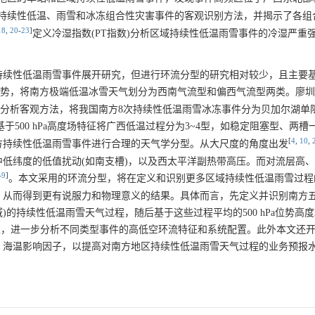
持续性低温、雨雪和冰冻组合性灾害事件的客观识别方法，并揭示了各组
18
,
20
-
23
]
定义冷湿指数(PT指数)分析区域持续性低温雨雪事件的冷湿严重
持续性低温雨雪事件展开研究，但进行环流分型的研究相对较少，且主要
环流形势，将南方极端低温冰雪天气划分为西南气流型和偏西气流型两类。廖圳
聚类分析客观方法，将我国南方8次持续性低温雨雪冰冻事件分为贝加尔湖单
基于500 hPa高度场特征将广西低温过程分为3~4型，如稳定阻塞型、两槽
[
4
,
10
,
方持续性低温雨雪事件进行合理的天气学分型。从大尺度的角度出发
低纬度的低值扰动(如南支槽)，以及西太平洋副热带高压。而对流层高
-
9
]
。本文采用的环流分型，将在定义和识别更多区域持续性低温雨雪过程
，从而得到更有说服力和物理意义的结果。具体而言，先定义并识别南方五
持续性低温雨雪天气过程，随后基于这些过程平均的500 hPa位势高度场
环流分型，进一步分析不同类型事件的高低空环流特征和系统配置。此外本文还
、海温影响因子，以提高对南方地区持续性低温雨雪天气过程的业务预报