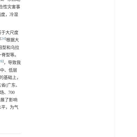
合性灾害事
强度，冷湿
基于大尺度
[
24
]
根据大
阻型和乌拉
一脊型等。
26
]
，导致我
、中、低层
的基础上，
省(广东、
、700
开展了影响
水平，为气