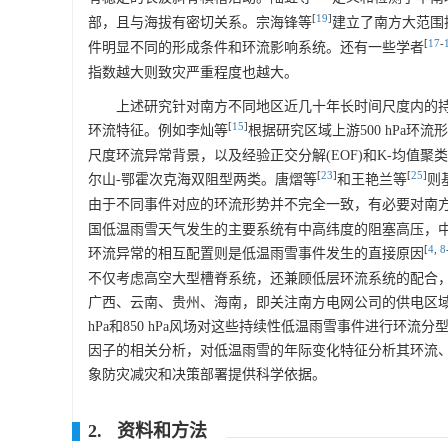
[
19
]
部，且与海拔有密切关系。宗海锋等
建立了南方大范围
[
17
-
件明显不同的形成条件和环流影响系统。还有一些学者
指数越大则致灾严重程度也越大。
上述研究针对南方不同地区近几十年长时间尺度内的
[
15
]
环流特征。例如李灿等
根据研究区域上游500 hPa
尺度环流异常背景，以及经验正交分解(EOF)和K-均值
[
23
]
[
25
]
尔山-鄂霍次克海双阻型两类。唐熠等
和王艳兰等
则
由于不同事件对应的环流形势并不完全一致，有必要对南
国低温雨雪天气发生的主要系统有中高纬度的阻塞高压，中
[
4
,
8
环流异常的相互配置则是低温雨雪事件发生的直接原因
不仅考虑高空大型槽脊系统，还兼顾低层环流系统的配合
广西、云南、贵州、海南，即关注南方电网公司的供电区域)的
hPa和850 hPa风场对这些持续性低温雨雪事件进行
因子的相关分析，对低温雨雪的年际变化特征分析其环流
象防灾减灾和决策部署提供科学依据。
2. 资料和方法