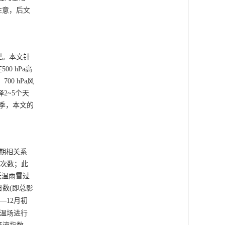
注意，后文
型。本文针
 hPa高
0 hPa风
2~5个天
季，本文的
同期相关系
总次数；此
低温雨雪过
数(即总影
—12月初
海温场进行