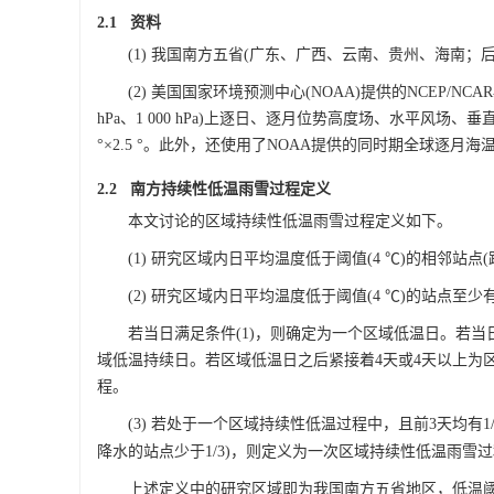
2.1 资料
(1) 我国南方五省(广东、广西、云南、贵州、海南；后
(2) 美国国家环境预测中心(NOAA)提供的NCEP/NCAR再
hPa、1 000 hPa)上逐日、逐月位势高度场、水平风
°×2.5 °。此外，还使用了NOAA提供的同时期全球逐月海温数据(Ext
2.2 南方持续性低温雨雪过程定义
本文讨论的区域持续性低温雨雪过程定义如下。
(1) 研究区域内日平均温度低于阈值(4 ℃)的相邻站点(距
(2) 研究区域内日平均温度低于阈值(4 ℃)的站点至少
若当日满足条件(1)，则确定为一个区域低温日。若当日
域低温持续日。若区域低温日之后紧接着4天或4天以上为
程。
(3) 若处于一个区域持续性低温过程中，且前3天均有1/3
降水的站点少于1/3)，则定义为一次区域持续性低温雨雪
上述定义中的研究区域即为我国南方五省地区，低温阈