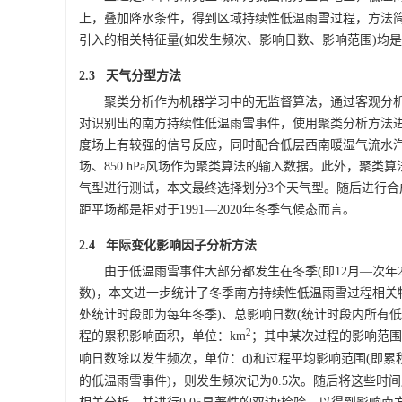
上，叠加降水条件，得到区域持续性低温雨雪过程，方法
引入的相关特征量(如发生频次、影响日数、影响范围)均
2.3 天气分型方法
聚类分析作为机器学习中的无监督算法，通过客观分
对识别出的南方持续性低温雨雪事件，使用聚类分析方法进行
度场上有较强的信号反应，同时配合低层西南暖湿气流水汽输送
场、850 hPa风场作为聚类算法的输入数据。此外，聚
气型进行测试，本文最终选择划分3个天气型。随后进行
距平场都是相对于1991—2020年冬季气候态而言。
2.4 年际变化影响因子分析方法
由于低温雨雪事件大部分都发生在冬季(即12月—次年
数)，本文进一步统计了冬季南方持续性低温雨雪过程相关
处统计时段即为每年冬季)、总影响日数(统计时段内所有
2
程的累积影响面积，单位：km
；其中某次过程的影响范围
响日数除以发生频次，单位：d)和过程平均影响范围(即累
的低温雨雪事件)，则发生频次记为0.5次。随后将这些