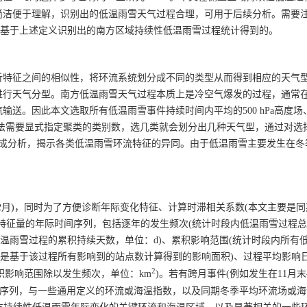
简洁便于理解，识别出的低温雨雪天气过程合理，可用于后续分析。需要
是基于上述定义识别出的南方区域持续性低温雨雪过程统计得到的。
析特征之间的相似性，将环流系统划分成不同的类型从而得到相应的天气
天气分型。南方低温雨雪天气过程本质上是冷空气爆发的过程，通常在500
。因此本文选取所有低温雨雪事件持续时间内平均的500 hPa高度场、70
类算法需要显式指定聚类的类别数，选几类就会划分出几种天气型，通过对选择
合成分析，揭示各类低温雨雪环流特征的异同。由于低温雨雪主要发生在冬
2月)，同时为了方便诊断年际变化特征、计算时滞相关系数(本文主要是
特征量的年际时间序列，包括逐年的发生频次(统计时段内低温雨雪过程
低温雨雪过程的累积持续天数，单位：d)、累积影响范围(统计时段内所有
是基于该过程所有影响到的站点数计算得到的影响面积)、过程平均影响日
2
积影响范围除以发生频次，单位：km
)。若有跨月事件(例如发生在11月末
时间序列，与一些通用定义的环流或海温指数，以及同期冬季平均环流场或