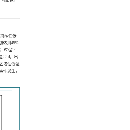
环流指数。
域持续性低
达到45%
%；过程平
22 d，出
述区域性低温
事件发生，