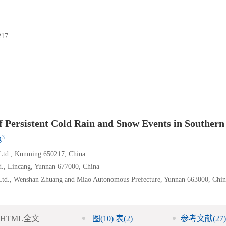
17
of Persistent Cold Rain and Snow Events in Souther
3
g
, Ltd., Kunming 650217, China
., Lincang, Yunnan 677000, China
td., Wenshan Zhuang and Miao Autonomous Prefecture, Yunnan 663000, Chin
HTML全文
图
(10)
表
(2)
参考文献
(27)