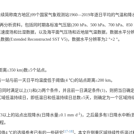
续简称南方地区)99个国家气象观测站1960—2019年逐日平均的气温和
分析资料，包括同时期各标准气压层(200 hPa、500 hPa、700 hPa、850 h
场、垂直速度场和比湿数据，以及海平面气压场和近地层气温数据，数据水平分辨
ended Reconstructed SST V5)，数据水平分辨率为2 °×2 °。
离≤350 km)数≥5个站点。
有一站与前一天日平均温度低于阈值(4 ℃)的站点距离≤200 km。
同时满足以上(1)和(2)两个条件，并且前一日满足条件(1)，则把当日确
区域低温持续日，即低温日和低温持续日总数≥5天，则确定为一个区域持
-1
以上的站点出现降水(日降水量≥0.1 mm·d
)，之后最多有1日降水中断(
过程。
[
17
-
18
]
值4 ℃的选择参考已有的一些研究
。本文在侧重区域持续性低温过