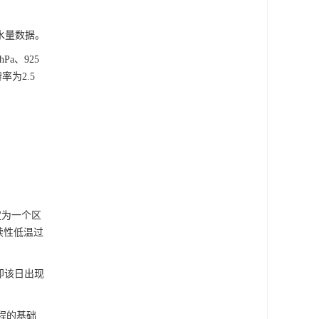
降水量数据。
Pa、925
率为2.5
定为一个区
续性低温过
即该日出现
程的基础