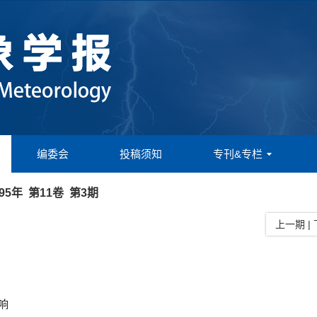
编委会
投稿须知
专刊&专栏
995年 第11卷 第3期
上一期
|
响