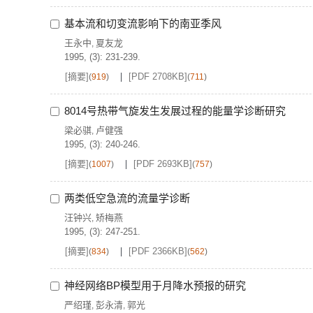
基本流和切变流影响下的南亚季风
王永中
夏友龙
,
1995, (3): 231-239.
[摘要]
[PDF 2708KB]
(
919
)
(
711
)
8014号热带气旋发生发展过程的能量学诊断研究
梁必骐
卢健强
,
1995, (3): 240-246.
[摘要]
[PDF 2693KB]
(
1007
)
(
757
)
两类低空急流的流量学诊断
汪钟兴
矫梅燕
,
1995, (3): 247-251.
[摘要]
[PDF 2366KB]
(
834
)
(
562
)
神经网络BP模型用于月降水预报的研究
严绍瑾
彭永清
郭光
,
,