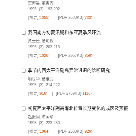
贺海晏
董惠菁
,
1995, (3): 193-202.
[摘要]
[PDF 2680KB]
(
1055
)
(
733
)
我国南方初夏汛期和东亚夏季风环流
黄士松
汤明敏
,
1995, (3): 203-213.
[摘要]
[PDF 2967KB]
(
1026
)
(
856
)
季节内西太平洋副高异常进退的诊断研究
喻世华
杨维武
,
1995, (3): 214-222.
[摘要]
[PDF 2759KB]
(
916
)
(
1116
)
初夏西太平洋副高南北位置长期变化的成因及预报
赵振国
陈国珍
,
1995, (3): 223-230.
[摘要]
[PDF 2683KB]
(
1064
)
(
926
)