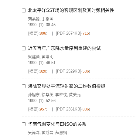
北太平洋SST场的客观区划及其时频相关性
刘晶淼
丁裕国
,
1990, (1): 38-45.
[摘要]
[PDF 2674KB]
(
806
)
(
715
)
近五百年广东降水量序列重建的尝试
梁建茵
黄增明
,
1990, (1): 46-51.
[摘要]
[PDF 2529KB]
(
820
)
(
536
)
海陆交界处平流辐射雾的二维数值模拟
孙旭东
徐华英
李桂忱
黄美元
,
,
,
1990, (1): 52-56.
[摘要]
[PDF 2361KB]
(
957
)
(
836
)
华南气温变化与ENSO的关系
吴尚森
黄成昌
薛惠娴
,
,