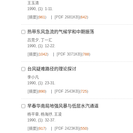
王玉清
1990, (1): 1-11.
[摘要]
[PDF 2681KB]
(
961
)
(
642
)
热带东风急流的气候学和中期振荡
吕竞夕
丁一汇
,
1990, (1): 12-22.
[摘要]
[PDF 3071KB]
(
1042
)
(
788
)
台风疑难路径的理论探讨
李小凡
1990, (1): 23-31.
[摘要]
[PDF 2543KB]
(
890
)
(
725
)
早春华南局地强风暴与低层水汽通道
杨平章
杨海抒
王凌
,
,
1990, (1): 32-37.
[摘要]
[PDF 2423KB]
(
917
)
(
550
)