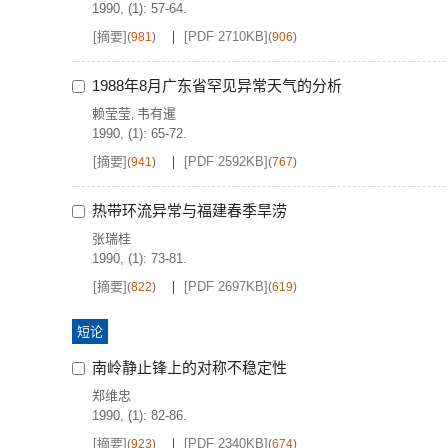
1990, (1): 57-64.
[摘要]
[PDF 2710KB]
(
981
)
(
906
)
1988年8月广东省罕见异常天气的分析
赖莹莹
韦有暹
,
1990, (1): 65-72.
[摘要]
[PDF 2592KB]
(
941
)
(
767
)
热带环流异常与福建春季旱涝
张瑞桂
1990, (1): 73-81.
[摘要]
[PDF 2697KB]
(
822
)
(
619
)
短论
南岭静止锋上的对称不稳定性
郑维忠
1990, (1): 82-86.
[摘要]
[PDF 2340KB]
(
923
)
(
674
)