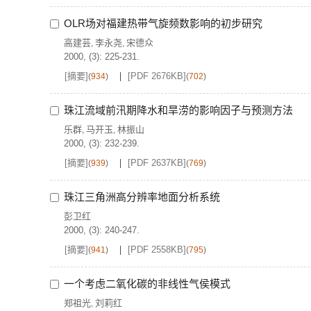
OLR场对福建热带气旋频数影响的初步研究
高建芸
李永尧
宋德众
,
,
2000, (3): 225-231.
[摘要]
[PDF 2676KB]
(
934
)
(
702
)
珠江流域前汛期降水和旱涝的影响因子与预测方法
乐群
马开玉
林振山
,
,
2000, (3): 232-239.
[摘要]
[PDF 2637KB]
(
939
)
(
769
)
珠江三角洲高分辨率地面分析系统
彭卫红
2000, (3): 240-247.
[摘要]
[PDF 2558KB]
(
941
)
(
795
)
一个考虑二氧化碳的非线性气侯模式
郑祖光
刘莉红
,