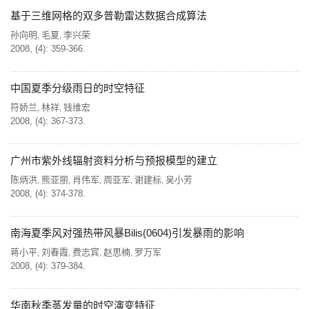
基于三维网格的双多普勒雷达数据合成算法
孙向明
毛夏
李兴荣
,
,
2008, (4): 359-366.
中国夏季分级雨日的时空特征
符娇兰
林祥
钱维宏
,
,
2008, (4): 367-373.
广州市紫外线辐射资料分析与预报模型的建立
陈炳洪
熊亚丽
肖伟军
周亚军
谢建标
吴小芳
,
,
,
,
,
2008, (4): 374-378.
南海夏季风对强热带风暴Bilis(0604)引发暴雨的影响
蒋小平
刘春霞
费志宾
赵思楠
罗万军
,
,
,
,
2008, (4): 379-384.
华南秋季蒸发量的时空演变特征