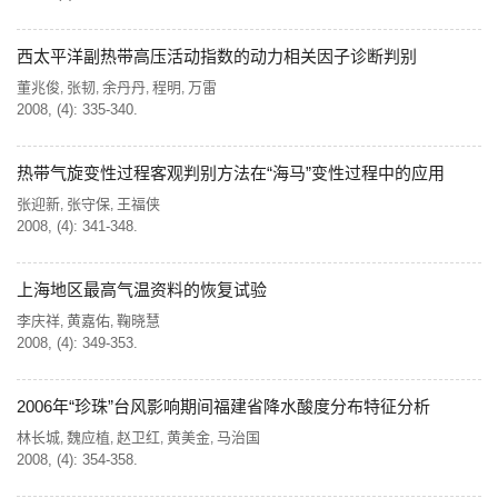
西太平洋副热带高压活动指数的动力相关因子诊断判别
董兆俊
张韧
余丹丹
程明
万雷
,
,
,
,
2008, (4): 335-340.
热带气旋变性过程客观判别方法在“海马”变性过程中的应用
张迎新
张守保
王福侠
,
,
2008, (4): 341-348.
上海地区最高气温资料的恢复试验
李庆祥
黄嘉佑
鞠晓慧
,
,
2008, (4): 349-353.
2006年“珍珠”台风影响期间福建省降水酸度分布特征分析
林长城
魏应植
赵卫红
黄美金
马治国
,
,
,
,
2008, (4): 354-358.