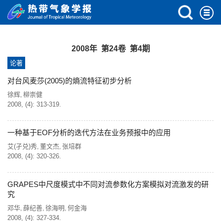
2008年 第24卷 第4期
论著
对台风麦莎(2005)的熵流特征初步分析
徐辉
柳崇健
,
2008, (4): 313-319.
一种基于EOF分析的迭代方法在业务预报中的应用
艾(孑兑)秀
董文杰
张培群
,
,
2008, (4): 320-326.
GRAPES中尺度模式中不同对流参数化方案模拟对流激发的研
究
邓华
薛纪善
徐海明
何金海
,
,
,
2008, (4): 327-334.