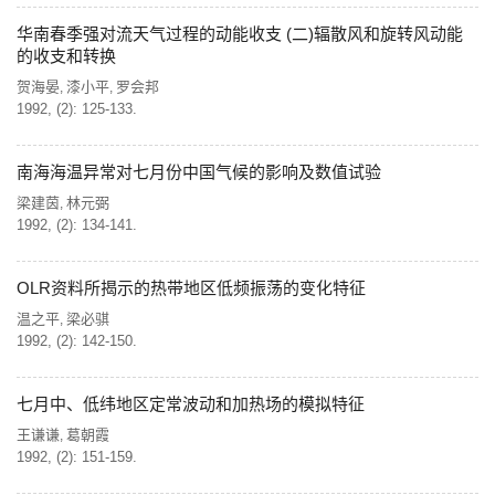
华南春季强对流天气过程的动能收支 (二)辐散风和旋转风动能
的收支和转换
贺海晏
漆小平
罗会邦
,
,
1992, (2): 125-133.
南海海温异常对七月份中国气候的影响及数值试验
梁建茵
林元弼
,
1992, (2): 134-141.
OLR资料所揭示的热带地区低频振荡的变化特征
温之平
梁必骐
,
1992, (2): 142-150.
七月中、低纬地区定常波动和加热场的模拟特征
王谦谦
葛朝霞
,
1992, (2): 151-159.