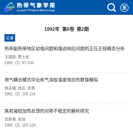
1992年 第8卷 第2期
论著
热带副热带地区初值问题和强迫响应问题的正压正规模态分析
王国民
黄士松
,
1992, (2): 97-104.
地气耦合模式中云和气溶胶温度效应的数值模拟
钱永甫
钱云
余勇
,
,
1992, (2): 105-114.
具有凝结加热反馈的对称不稳定的解析研究
沈新勇
张铭
,
1992, (2): 115-124.