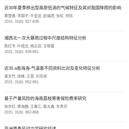
近30年夏季移出型高原低涡的气候特征及其对我国降雨的影响
黄楚惠
李国平
牛金龙
赵福虎
张虹
何钰
,
,
,
,
,
2015, 31(6): 827-838.
湘西北一次大暴雨过程中尺度结构特征分析
陈红专
叶成志
杨云芸
王晓雷
,
,
,
2015, 31(6): 839-851.
近35 a南海海-气温差不同资料比对及变化特征分析
夏天竹
徐峰
王慧
刘克修
,
,
,
2015, 31(6): 852-861.
基于产量风险的海南荔枝寒害保险费率研究
张京红
黄海静
王春乙
蔡大鑫
车秀芬
,
,
,
,
2015, 31(6): 862-868.
亚洲夏季风动力学研究综述