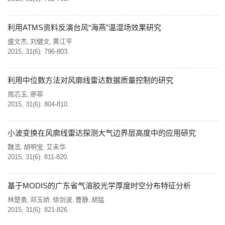
利用ATMS资料反演台风“海燕”温湿场效果研究
盛文杰
刘健文
黄江平
,
,
2015, 31(6): 796-803.
利用中位数方法对风廓线雷达数据质量控制的研究
周芯玉
廖菲
,
2015, 31(6): 804-810.
小波变换在风廓线雷达探测大气边界层高度中的应用研究
魏浩
胡明宝
艾未华
,
,
2015, 31(6): 811-820.
基于MODIS的广东省气溶胶光学厚度时空分布特征分析
林楚勇
邓玉娇
徐剑波
曹静
胡猛
,
,
,
,
2015, 31(6): 821-826.