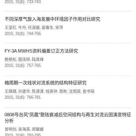
2015, 31(6): 733-743.
不同深厚气旋入海发展中环境因子作用对比研究
王坚红
牛丹
任淑媛
苗春生
宋萍
,
,
,
,
2015, 31(6): 744-756.
FY-3A MWHS资料偏差订正方法研究
鲍艳松
殷佳研
陆其峰
,
,
2015, 31(6): 757-765.
梅雨期一次线状对流系统的结构特征研究
王璐璐
孙建华
陈潇潇
钱昊钟
周彬
沈雨辰
查书瑶
,
,
,
,
,
,
2015, 31(6): 766-781.
0808号台风“凤凰”登陆衰减后空间结构与再生对流云团演变特征
分析
曾明剑
吴海英
郑媛媛
,
,
2015, 31(6): 782-795.