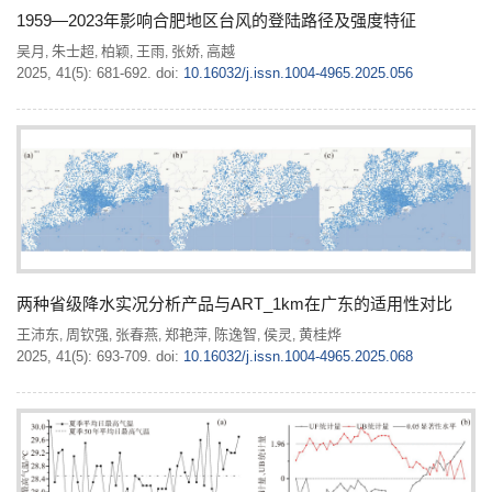
1959—2023年影响合肥地区台风的登陆路径及强度特征
吴月
朱士超
柏颖
王雨
张娇
高越
,
,
,
,
,
2025, 41(5): 681-692.
doi:
10.16032/j.issn.1004-4965.2025.056
两种省级降水实况分析产品与ART_1km在广东的适用性对比
王沛东
周钦强
张春燕
郑艳萍
陈逸智
侯灵
黄桂烨
,
,
,
,
,
,
2025, 41(5): 693-709.
doi:
10.16032/j.issn.1004-4965.2025.068