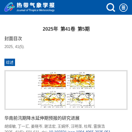
2025年 第41卷 第5期
封面目次
2025, 41(5).
综述
华南前汛期降水延伸期预报的研究进展
胡娅敏
丁一汇
姜晓岑
谢洁宏
王娟怀
汪明圣
杜晖
雷旗浩
,
,
,
,
,
,
,