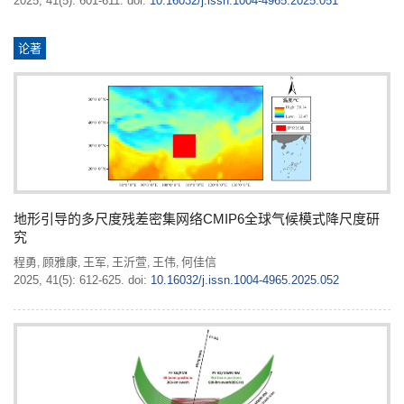
2025, 41(5): 601-611.
doi:
10.16032/j.issn.1004-4965.2025.051
论著
地形引导的多尺度残差密集网络CMIP6全球气候模式降尺度研
究
程勇
顾雅康
王军
王沂萱
王伟
何佳信
,
,
,
,
,
2025, 41(5): 612-625.
doi:
10.16032/j.issn.1004-4965.2025.052