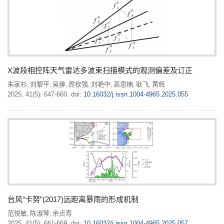
X波段相控阵天气雷达多波束扫描模式的观测偏差及订正
朱家杉
刘黎平
吴翀
周钦强
刘艳中
高思楠
耿飞
黄辉
,
,
,
,
,
,
,
2025, 41(5): 647-660.
doi:
10.16032/j.issn.1004-4965.2025.055
台风“卡努”(2017)远距离暴雨的形成机制
范悦敏
陈淑琴
余贞寿
,
,
2025, 41(5): 661-669.
doi:
10.16032/j.issn.1004-4965.2025.057