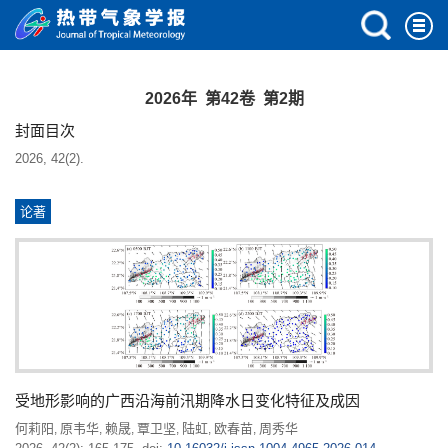
2026年 第42卷 第2期
封面目次
2026, 42(2).
论著
受地形影响的广西沿海前汛期降水日变化特征及成因
何莉阳
原韦华
赖晟
覃卫坚
陆虹
欧春苗
周秀华
,
,
,
,
,
,