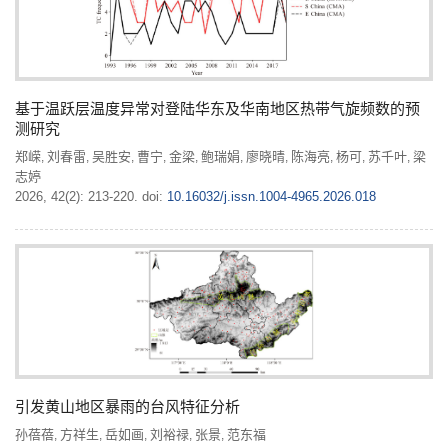
基于温跃层温度异常对登陆华东及华南地区热带气旋频数的预
测研究
郑嵘
刘春雷
吴胜安
曹宁
金梁
鲍瑞娟
廖晓晴
陈海亮
杨可
苏千叶
梁
,
,
,
,
,
,
,
,
,
,
志婷
2026, 42(2): 213-220.
doi:
10.16032/j.issn.1004-4965.2026.018
引发黄山地区暴雨的台风特征分析
孙蓓蓓
方祥生
岳如画
刘裕禄
张景
范东福
,
,
,
,
,