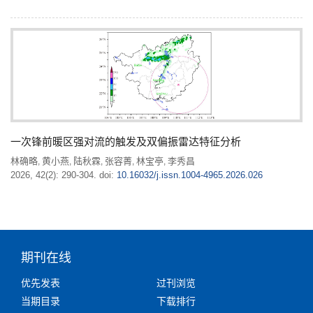
一次锋前暖区强对流的触发及双偏振雷达特征分析
林确略
黄小燕
陆秋霖
张容菁
林宝亭
李秀昌
,
,
,
,
,
2026, 42(2): 290-304.
doi:
10.16032/j.issn.1004-4965.2026.026
期刊在线
优先发表
过刊浏览
当期目录
下载排行